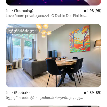
ბინა (Tourcoing)
საშუალო შეფა
4,98 (98)
Love Room private jacuzzi –Ô Diable Des Plaisirs
(სიყვარულის ოთახი, ცალკე ჯაკუზი — Ô Diable Des
Plaisirs)
სუპერმასპინძელი
სუპერმასპინძელი
ბინა (Roubaix)
საშუალო შეფა
4,89 (89)
Მყუდრო ბინა ტრამვაისთან ახლოს, ცალკე
პარკირების ადგილით