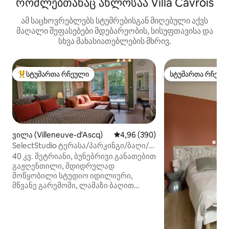
რომლებთანაც ახლოსაა Villa Cavrois
ამ საცხოვრებლებს სტუმრებისგან მიღებული აქვს
მაღალი შეფასებები მდებარეობის, სისუფთავისა და
სხვა მახასიათებლების მხრივ.
სტუმართა რჩეული
სტუმართა რჩეულ
სტუმართა რჩეული მოწინავე ვარიანტი
სტუმართა რჩეულ
ვილა (Villeneuve-d'Ascq)
საშუალო შეფასებაა 5‑დან 4,96
4,96 (390)
SelectStudio ტერასა/პარკინგი/ბაღი/
სტადიონი
40 კვ. მეტრიანი, ბუნებრივი განათებით
გაჟღენთილი, მდიდრულად
მოწყობილი სტუდიო იდილიური,
მწვანე გარემოში, ლამაზი ბაღით
გარშემორტყმული. სიმშვიდე და
წყნარობა რეგიონში უნიკალურ
კერძო იმუში, უზარმაზარი ბუნებრივი
პარკის შუაგულში, ერთ მხარეს