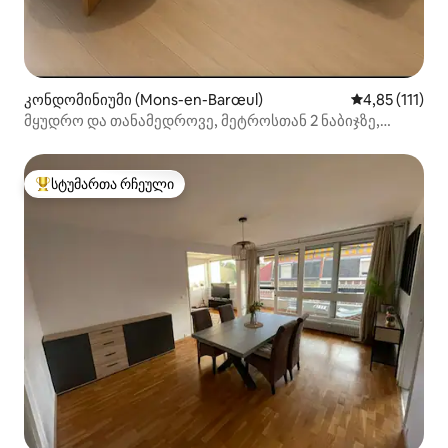
კონდომინიუმი (Mons-en-Barœul)
საშუალო შეფა
4,85 (111)
მყუდრო და თანამედროვე, მეტროსთან 2 ნაბიჯზე,
ლილის სადგურებამდე 7 წუთში
სტუმართა რჩეული
სტუმართა რჩეული მოწინავე ვარიანტი