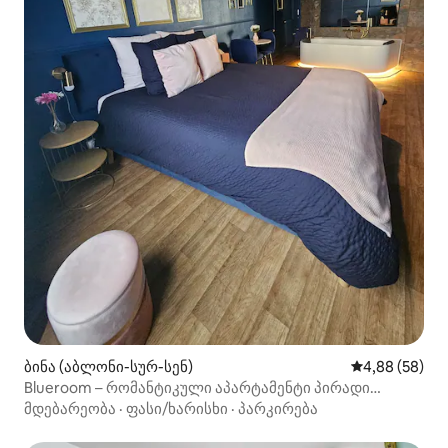
ბინა (აბლონი-სურ-სენ)
საშუალო შეფა
4,88 (58)
Blueroom – რომანტიკული აპარტამენტი პირადი
ჰიდრომასაჟით
მდებარეობა
·
ფასი/ხარისხი
·
პარკირება