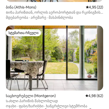
ბინა (Athis-Mons)
საშუალო შეფ
4,95 (22)
Ბინა პარიზთან, ორლის აეროპორტთან და რკინიგზის
სადგურებთან
მდებარეობა
·
არემარე
·
მასპინძლობა
სტუმართა რჩეული
სტუმართა რჩეული
საცხოვრებელი (Montgeron)
საშუალო შეფა
4,98 (62)
Სახლი პარიზის მახლობლად
ოჯახი
·
ფასი/ხარისხი
·
ხანგრძლივი სტუმრობა