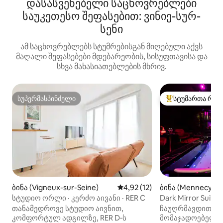
დასასვენებელი საცხოვრებლები
საუკეთესო შეფასებით: ვინიე-სურ-
სენი
ამ საცხოვრებლებს სტუმრებისგან მიღებული აქვს
მაღალი შეფასებები მდებარეობის, სისუფთავისა და
სხვა მახასიათებლების მხრივ.
სუპერმასპინძელი
სტუმართა რჩე
სუპერმასპინძელი
სტუმართა რჩეული
ბინა (Vigneux-sur-Seine)
საშუალო შეფასებაა 5‑დან 4,
4,92 (12)
ბინა (Mennecy)
სტუდიო ორლი · კერძო აივანი · RER C
Dark Mirror Suite
და პირადი სპა
თანამედროვე სტუდიო აივნით,
ჩაუღრმავდით Dark
კომფორტულ ადგილზე, RER D‑ს
მომაჯადოებელ ს