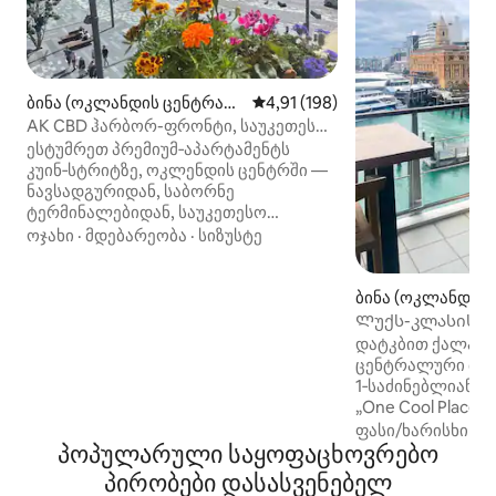
ბინა (ოკლანდის ცენტრალ
საშუალო შეფასებაა 5‑დან 4,9
4,91 (198)
ური ბიზნეს ზონა)
AK CBD ჰარბორ-ფრონტი, საუკეთესო
ბინა ნიუ-იორკის სტილში
ესტუმრეთ პრემიუმ‑აპარტამენტს
კუინ‑სტრიტზე, ოკლენდის ცენტრში —
ნავსადგურიდან, საბორნე
ტერმინალებიდან, საუკეთესო
რესტორნებიდან, სავაჭრო
ოჯახი
·
მდებარეობა
·
სიზუსტე
ობიექტებიდან და სატრანსპორტო
საშუალებებიდან რამდენიმე ნაბიჯის
მოშორებით. ლეგენდარული
ბინა (ოკლანდის
Ferry Building‑ის მოპირდაპირედ
ური ბიზნეს ზონა)
Ლუქს-კლასის ჰიდ
მდებარე, იორკის სტილის ეს
პარკინგი | ტერა
დატკბით ქალაქი
რეზიდენცია 4,5‑მეტრიანი ჭერით
ხედებით
ცენტრალური მდე
გამოირჩევა და საუკეთესო
1‑საძინებლიანი 
მდებარეობას სანაპიროზე იკავებს.
„One Cool Place
გაიღვიძეთ ნავსადგურის
ულამაზესი ხედი
ფასი/ხარისხი
·
ო
ატმოსფეროში და ისიამოვნეთ
პოპულარული საყოფაცხოვრებო
ნავსადგომზე. გა
ლუქს‑კლასის მაღაზიებით, ჯილდოს
პირად, თავშესაფ
პირობები დასასვენებელ
მფლობელი რესტორნებითა და
შემდეგ გადადით