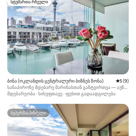
სტუმართა რჩეული
სტუმართა რჩეული
ბინა (ოკლანდის ცენტრალური ბიზნეს ზონა)
საშუალო 
5 (9)
სანაპიროზე მდებარე მარინასთან განტვირთვა — აუზი,
სპორტდარბაზი და საპარკინგე ადგილი
მდებარეობა
·
სისუფთავე
·
ფეხით გადაადგილება
სუპერმასპინძელი
სუპერმასპინძელი