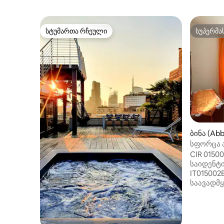
სტუმართა რჩეული
სუპერმა
სტუმართა რჩეული
სუპერმა
ბინა (Abb
სფორცა 
CIR 0150
საიდენტი
IT015002
საავადმყ
პარკირე
კონდიცი
კეთილმო
კომფორტ