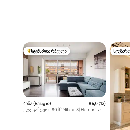
სტუმართა რჩეული
სტუმარ
სტუმართა რჩეული მოწინავე ვარიანტი
სტუმარ
ბინა (Basiglio)
საშუალო შეფასებაა 
5,0 (12)
ელეგანტური 80 მ² Milano 3| Humanitas
Mediolanum Forum