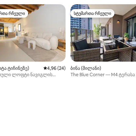
რთა რჩეული
სტუმართა რჩეული
ა რჩეული მოწინავე ვარიანტი
სტუმართა რჩეული
 5‑დან 5,0, 8 მიმოხილვა
რტა ტიჩინეზე)
საშუალო შეფასებაა 5‑დან 4,96, 24 მიმოხ
4,96 (24)
ბინა (მილანი)
რული ლოფტი ნავიგლის
The Blue Corner — M4 ტერასა
12 წუთშია დუომომდე