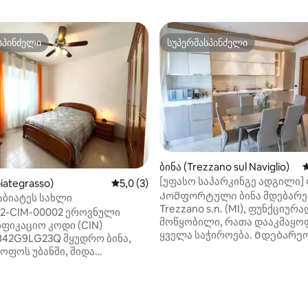
სპინძელი
სუპერმასპინძელი
სპინძელი
სუპერმასპინძელი
ბინა (Trezzano sul Naviglio)
ს
[უფასო საპარკინგე ადგილი]
iategrasso)
საშუალო შეფასებაა 5‑დან 5,0, 3 მიმოხ
5,0 (3)
კლასის სახლი Wi ‑ Fi ქსელით
Კომფორტული ბინა მდებარე
აბიატეს სახლი
Trezzano s.n. (MI), ფუნქციურა
02-CIM-00002 ეროვნული
მოწყობილი, რათა დააკმაყ
ფიკაციო კოდი (CIN)
ყველა საჭიროება. Მდებარე
B42G9LG23Q მყუდრო ბინა,
სტრატეგიულ ადგილას, მილა
ოფოს უბანში, შიდა
(ნავიგლი) 10 წუთის სავალზე,
ბის ადგილით.
გექნებათ 327 ავტობუსის გაჩე
რებული და
რამდენიმე წუთში მანქანით თ
წყობილი გარემო, უკვე
ნახავთ როგორც მეტროს (M1) B
ული ლეიბები.