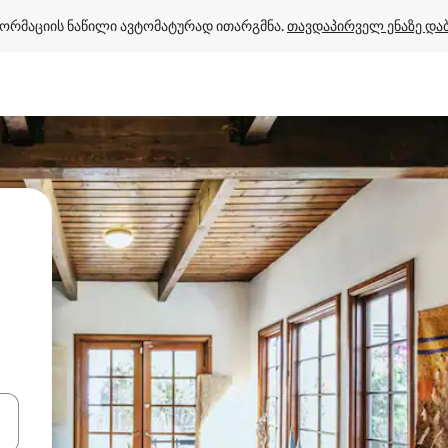
ორმაციის ნაწილი ავტომატურად ითარგმნა. 
თავდაპირველ ენაზე და
ციისთვის გამოიყენეთ კლავიშები ზემოთ/ქვემოთ მიმართული ისრებით 