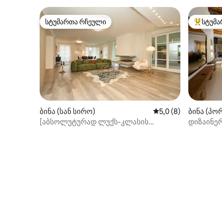
ავტოფარეხის საფასურით
სტუმართა რჩეული
სტუმა
სტუმართა რჩეული
სტუმართ
ბინა (სან სირო)
საშუალო შეფასებაა
5,0 (8)
ბინა (პო
[აბსოლუტურად ლუქს-კლასის
დიზაინე
საცხოვრებელი] სან-სიროდან 15 წუთის
რაიონში
სავალია