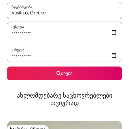
მდებარეობა
როცა შედეგები ხელმისაწვდომი გახდება, ნავიგაციისთვის გამ
შესვლა
გასვლა
ძიება
ახლომდებარე საცხოვრებლები
თვიურად