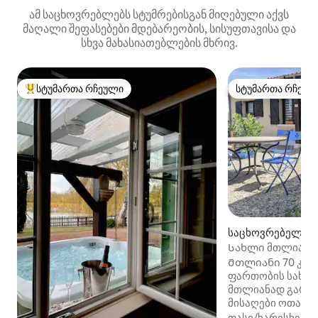
ამ საცხოვრებლებს სტუმრებისგან მიღებული აქვს
მაღალი შეფასებები მდებარეობის, სისუფთავისა და
სხვა მახასიათებლების მხრივ.
სტუმართა რჩეული
სტუმართა რჩეულ
სტუმართა რჩეული მოწინავე ვარიანტი
სტუმართა რჩეულ
საცხოვრებელი (S
nd-sur-Fion)
Სახლი მთლიანა
სოფელში
Მთლიანი 70 კვა
ფართობის სახლ
მთლიანად გარემონტ
მისაღები ოთახი 
სავარძლები, დივა
ფასი/ხარისხი
·
ო