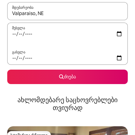
მდებარეობა
როცა შედეგები ხელმისაწვდომი გახდება, ნავიგაციისთვის გამ
შესვლა
გასვლა
ძიება
ახლომდებარე საცხოვრებლები
თვიურად