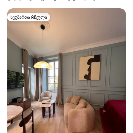
ნომერი‑ლუქსი — პრემიუმ‑კომფორტი —
4 ადამიანისთვის
სტუმართა რჩეული
სტუმართა რჩეული