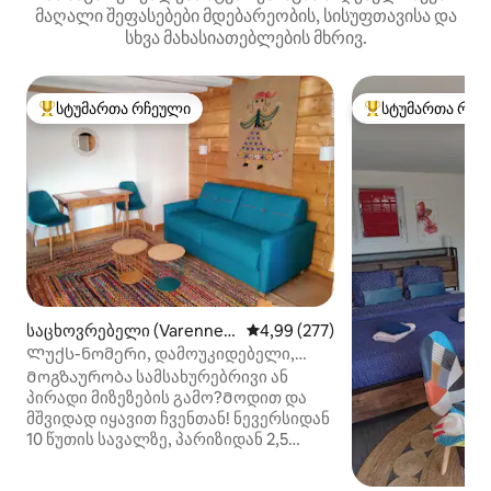
მაღალი შეფასებები მდებარეობის, სისუფთავისა და
სხვა მახასიათებლების მხრივ.
სტუმართა რჩეული
სტუმართა რჩე
სტუმართა რჩეული მოწინავე ვარიანტი
სტუმართა რჩეული
საცხოვრებელი (Varennes-
საშუალო შეფასებაა 5‑დან 4,9
4,99 (277)
Vauzelles)
Ლუქს-ნომერი, დამოუკიდებელი,
ბუტიკულ გარემოში.
Მოგზაურობა სამსახურებრივი ან
პირადი მიზეზების გამო?Მოდით და
მშვიდად იყავით ჩვენთან! ნევერსიდან
10 წუთის სავალზე, პარიზიდან 2,5
საათის სავალზე და A77-დან 5 წუთის
სავალზე, ეს სრულიად