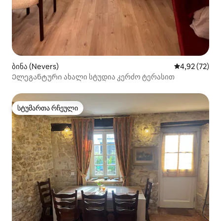
ბინა (Nevers)
საშუალო შეფ
4,92 (72)
Ელეგანტური ახალი სტუდია კერძო ტერასით
სტუმართა რჩეული
სტუმართა რჩეული