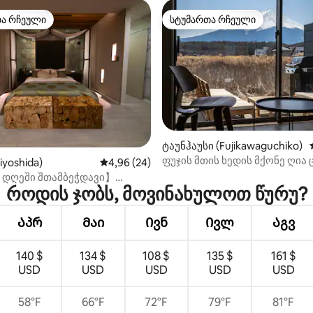
თა რჩეული
სტუმართა რჩეული
თა რჩეული
სტუმართა რჩეული
ტაუნჰაუსი (Fujikawaguchiko)
‑დან 4,95, 20 მიმოხილვა
ფუჯის მთის ხედის მქონე ღია ც
iyoshida)
საშუალო შეფასებაა 5‑დან 4,96, 24 მიმოხ
4,96 (24)
აბაზანა | 10 ადამიანამდე | ტე
ი დღეში შთამბეჭდავი】
სახლი ბარბექიუთი და გადა
როდის ჯობს, მოვინახულოთ წურუ?
ვების გარეშე/4ppl
აივნით
Აპრ
Მაი
Ივნ
Ივლ
Აგვ
140 $
134 $
108 $
135 $
161 $
USD
USD
USD
USD
USD
58°F
66°F
72°F
79°F
81°F