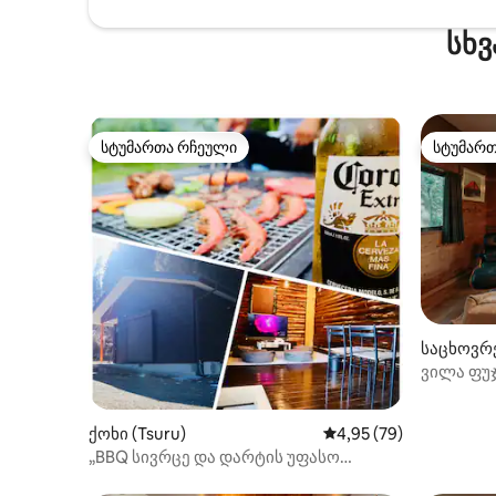
ადგილებ
YouTube‑ს გამოყენება შეგიძლიათ
ქუჩები, N
სხვ
სტუმრის სტატუსით. Netflix‑ისა და სხვა
მაღაზიებ
პლატფორმების ყურება
სენგენის
შესაძლებელია თქვენი საკუთარი
ღირსშესა
ანგარიშით, თუმცა გასვლისას,
სავალზე. [გთხოვთ] მართალია, ჩვე
გთხოვთ, წაშალოთ თქვენი
საცხოვრ
პერსონალური ინფორმაცია.
სტუმართა რჩეული
სტუმარ
სტუმართა რჩეული
სტუმარ
საცხოვრე
საცხოვრებელ შენობასთან არის
მაგრამ 
კოცონის დასანთები
მიმდება
ადგილი.თან იქონიეთ შეშა (იყიდება
პატივისც
მინიმარკეტებში, სუპერმარკეტებში
შეიკავოთ
და ა.შ.). ახლომახლო არის მზის
და ხმაურ
პანელები და სხვა მსგავსი
20:00‑ის 
ხელსაწყოები.გაითვალისწინეთ, რომ
ეს არ არის სრულად სოფლად მდებარე
ტერიტორია.
საცხოვ
郡)
ვილა ფუჯ
მანქანით
მაქსიმუმ 
ქოხი (Tsuru)
საშუალო შეფასებაა 5
4,95 (79)
Forest Zen
„BBQ სივრცე და დარტის უფასო
ქირაობა“ მთლიანი სახლის ქირაობა!