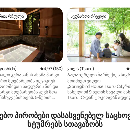
რთა რჩეული
სტუმართა რჩეული
ა რჩეული მოწინავე ვარიანტი
სტუმართა რჩეული
iyoshida)
საშუალო შეფასებაა 5‑დან 4,97, 150 მიმოხ
4,97 (150)
ვილა (Tsuru)
ს
ალი კურასანის ასამა პარკი!
Გადახურული ბარბექიუს სივ
‑დან 4,92, 25 მიმოხილვა
დას სადგურამდე 0 წუთის
ჩაის ოთახით და ბაღით/ჩაის
მრო მდებარეობს ფუჯიკიუს
მოიძიეთ ვიდეო
/24-საათიანი დაქირავებული
ცერემონიით!7 წუთი მანქანით
მოიოშიდას სადგურის წინ და
„Springbird House Tsuru City“‑
ზანა/4 საძინებელი, 115 მ²/
ღუმელიდან/ტურუშის სადგურ
არგი მდებარეობა აქვს მთა
სახელით! 9 წუთის სავალი მა
ის ადგილი 2 მანქანისთვის
რეგულარული
ნახულებისთვის. 5‑წუთის
Tsuru IC‑დან.ტოკიოდან ადვ
 შინკურაიამა ასამას პარკი
მისასვლელია 70 წუთში.ფუჯის
 პაგოდა), იაპონიის
ძირში წყალი განსაკუთრებით
ო პირობები დასასვენებელ საცხო
ი მთავარი
გემრიელია.დროის დახვეწი
ნიშნაობა. ასევე, ჩვენი
გატარებისთვის თქვენს
სტუმრებს სთავაზობს
ო ძალიან კარგად არის
განკარგულებაში იქნება მთლ