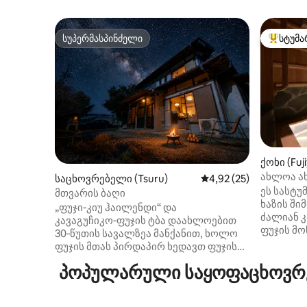
სუპერმასპინძელი
სტუმა
სუპერმასპინძელი
სტუმართ
ქოხი (Fuj
ახლოა ახ
საცხოვრებელი (Tsuru)
საშუალო შეფასებაა 5
4,92 (25)
შიმოიოში
ეს სასტუ
მთვარის ბაღი
სავალზე
ხაზის ში
„ფუჯი‑კიუ ჰაილენდი“ და
ლავის აბა
ძალიან კ
კავაგუჩიკო‑ფუჯის ტბა დაახლოებით
პარკირებ
ფუჯის მო
30‑წუთის სავალზეა მანქანით, ხოლო
სავალზეა
ფუჯის მთას პირდაპირ ხედავთ ფუჯის
(ჩურინის
მთას პირდაპირ ხედავთ ავტომობილის
პოპულარული საყოფაცხოვრებ
ერთ‑ერთ
შუშიდან.ფუძის მთა ამ მარშრუტიდან
ღირსშესა
შთამბეჭდავია.შენობა საკმაოდ
სასტუმრ
დიდი და ფართო სახლია (180 მ²),