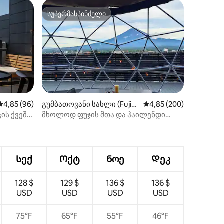
სუპერმასპინძელი
სუპერმასპინძელი
საშუალო შეფასებაა 5‑დან 4,85, 96 მიმოხილვა
4,85 (96)
გუმბათოვანი სახლი (Fujika
საშუალო შეფასებაა 5‑
4,85 (200)
waguchiko)
ის ქვეშ
მხოლოდ ფუჯის მთა და ჰაილენდი
ილვა
რასის
ჩანს! ძალიან პოპულარული
ხურული
გუმბათოვანი კარვა [Imperial Panorama
DOME]
Სექ
Ოქტ
Ნოე
Დეკ
128 $
129 $
136 $
136 $
USD
USD
USD
USD
75°F
65°F
55°F
46°F