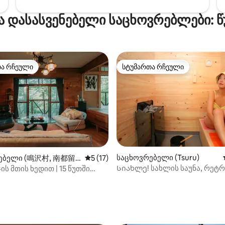
იც ფუჯი და რეტრო სავაჭრო
საცხოვრებელი ტოკიოდან!
ew World Toast Street, სადაც
Პოპულარული ახლომდებარ
ა დასასვენებელი საცხოვრებლები: 
ია, და მკაცრი კომურო
ღირსშესანიშნაობები Ტურის
 სალოცავი — ბევრი
☆მიმართულებებისთვის
ნიშნაობაა 10‑წუთიანი
შესაფერისი☆ Კავაგუჩიკოს ტ
ნი
იამანაკას ტბა, ფუჯის მთა ფუჯ
ებელი მდებარეობს მშვიდ
ჰაილენდი, ფუჯი სუბარუ ლენდ
თა რჩეული
სტუმართა რჩეული
თა რჩეული
სტუმართა რჩეული
ბელ უბანში, სადგურის წინ,
ფუჯი‑საფარის პარკი სათხი
ის ზოგადი საცხოვრებლის
კურორტი ფუჯიტენი Სან-პარკ
რედაა. სამეზობლოს
ცურუგუს სათხილამურო კურ
ემის მიზნით, გთხოვთ, თავი
Ღირსშესანიშნაობების წრფ
 ხმამაღალი საუბრებისგან
ცენტრი Ბაშო იუკის ცხელი წყ
იანი წვეულებებისგან [ღამის
რიზორტის კანტრი კლუბი ჩუო
შემდეგ].
სასოფლო კლუბი ცურუს
კანტრი‑კლუბი
საცხოვრებელი (Tsuru)
რებელი (鳴沢村, 南都留
საშუალო შეფასებაა 5‑დან 5, 17 მიმოხ
5 (17)
Სიახლე! სახლის საუნა, რეტ
ის მთის ხედით | 15 წუთში
სავაჭრო ქუჩა, საჭმელი და სა
 კავაგუჩიკოს სადგურამდე |
Tsuru City Station, Yorimichi no
8 ადამიანი | 10 საწოლი | Sky
mins, Kawaguchi Lake, Fuji-Q H
‑დან 4,95, 79 მიმოხილვა
 Fuji