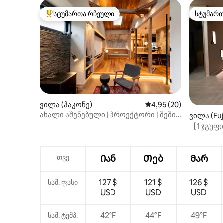
პარკირების ადგილი 5 მანქანისთვის /
6 ადამიანისთვის!
სტუმართა რჩეული
სტუმარ
სტუმართა რჩეული მოწინავე ვარიანტი
სტუმარ
ვილა (ჰაკონე)
საშუალო შეფასებაა 5
4,95 (20)
ახალი აშენებული | პროექტორი | შეშის
ვილა (Fuj
ღუმელი | მაქსიმუმ 10 ადამიანი |
【1 ჯგუფ
პარტნიორი რესტორანი 3 წუთის
ხედები/კ
სავალზე | გორო სტაცია 2 წუთის
სავალზე | ვერცხლის ყუთი
თვე
Იან
Თებ
Მარ
127 $
121 $
126 $
საშ. ფასი
USD
USD
USD
42°F
44°F
49°F
საშ. ტემპ.