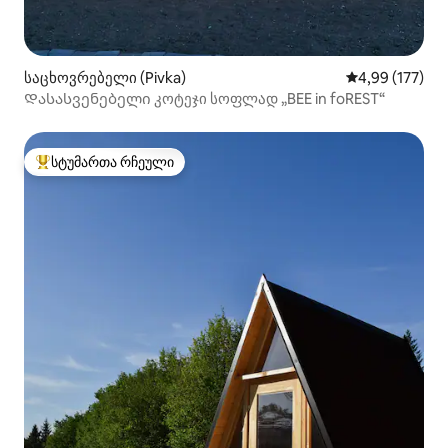
საცხოვრებელი (Pivka)
საშუალო შეფა
4,99 (177)
Დასასვენებელი კოტეჯი სოფლად „BEE in foREST“
სტუმართა რჩეული
სტუმართა რჩეული მოწინავე ვარიანტი