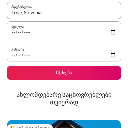
მდებარეობა
როცა შედეგები ხელმისაწვდომი გახდება, ნავიგაციისთვის გამ
შესვლა
გასვლა
ძიება
ახლომდებარე საცხოვრებლები
თვიურად