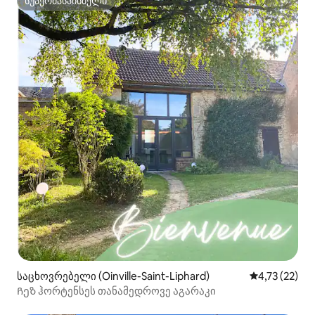
სუპერმასპინძელი
სუპერმასპინძელი
საცხოვრებელი (Oinville-Saint-Liphard)
საშუალო შეფ
4,73 (22)
Ჩეზ ჰორტენსეს თანამედროვე აგარაკი