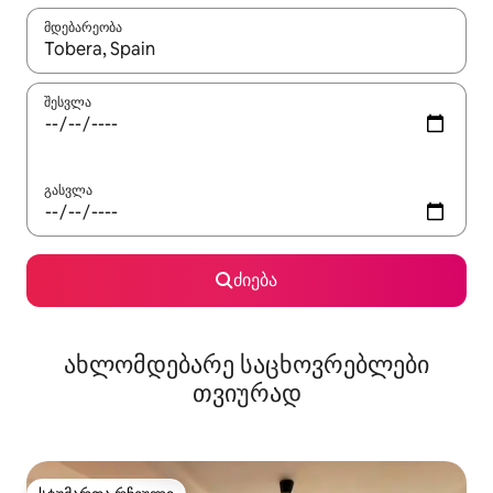
მდებარეობა
როცა შედეგები ხელმისაწვდომი გახდება, ნავიგაციისთვის გამ
შესვლა
გასვლა
ძიება
ახლომდებარე საცხოვრებლები
თვიურად