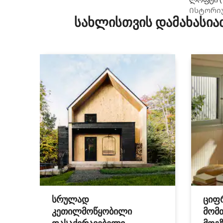
Ისტორიუ
სახლისთვის დამახასია
ფერმაზე,
სრულად
ციფ
კეთილმოწყობილი
მომ