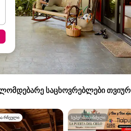
ლომდებარე საცხოვრებლები თვიუ
თა რჩეული
სუპერმასპინძელი
თა რჩეული
სუპერმასპინძელი