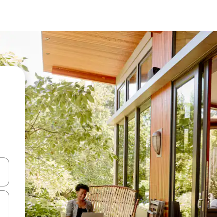
ციისთვის გამოიყენეთ კლავიშები ზემოთ/ქვემოთ მიმართული ისრებით 