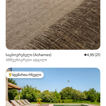
საცხოვრებელი (Acharnes)
საშუალო შეფ
4,95 (21)
Უმშვენიერესი ადგილი
სტუმართა რჩეული
სტუმართა რჩეული მოწინავე ვარიანტი