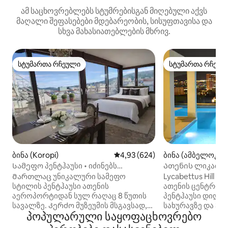
ამ საცხოვრებლებს სტუმრებისგან მიღებული აქვს
მაღალი შეფასებები მდებარეობის, სისუფთავისა და
სხვა მახასიათებლების მხრივ.
სტუმართა რჩეული
სტუმართა რჩეულ
სტუმართა რჩეული
სტუმართა რჩეულ
ბინა (Koropi)
საშუალო შეფასებაა 5‑დან 4,9
4,93 (624)
ბინა (ამბელოკიპ
Სამეფო პენტჰაუსი • იძინებს
Ათენის ლიკაბეტუ
აეროპორტიდან 4• 8 წუთის სავალზე
აუზი სახურავზე
Მართლაც უნიკალური სამეფო
Lycabettus Hill 
სტილის პენტჰაუსი ათენის
ათენის ცენტრისთვის. 18
აეროპორტიდან სულ რაღაც 8 წუთის
პენტჰაუსი დიდი, 
სავალზე. Კერძო მუზეუმის მსგავსად,
სახურავზე და 30 
პოპულარული საყოფაცხოვრებო
მასში არის ანტიკვარიატი,
რომელიც პირდაპ
არაგაბარიტული 200×220 საწოლი,
დაკავშირებული.