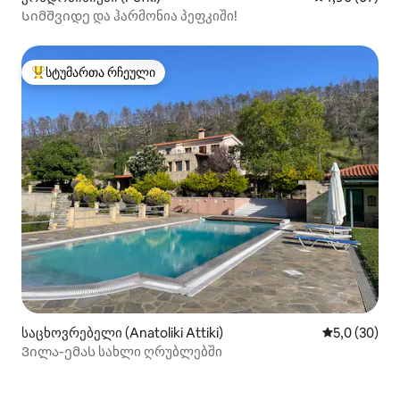
Სიმშვიდე და ჰარმონია პეფკიში!
სტუმართა რჩეული
სტუმართა რჩეული მოწინავე ვარიანტი
საცხოვრებელი (Anatoliki Attiki)
საშუალო შე
5,0 (30)
Ვილა-ემას სახლი ღრუბლებში