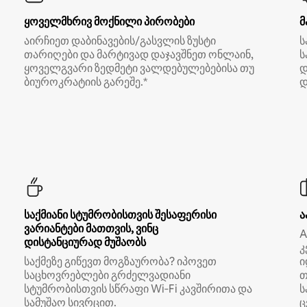
ყოველმხრივ მოქნილი პირობები
მ
აირჩიეთ დაბინავების/გასვლის ზუსტი
ს
თარიღები და მარტივად დაჯავშნეთ ონლაინ,
ს
ყოველგვარი ზედმეტი ვალდებულებებისა თუ
დ
ბიუროკრატიის გარეშე.*
დ
საქმიანი სტუმრობისთვის შესაფერისი
ა
ვარიანტები მათთვის, ვინც
A
დისტანციურად მუშაობს
კ
საქმეზე გიწევთ მოგზაურობა? იპოვეთ
ი
საცხოვრებლები გრძელვადიანი
თ
სტუმრობისთვის სწრაფი Wi‑Fi კავშირითა და
ს
სამუშაო სივრცით.
ც