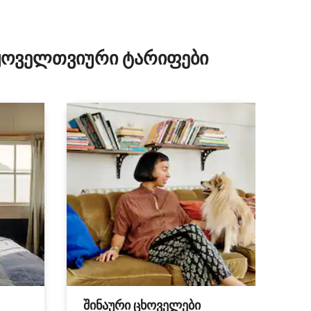
ილვა
 ყოველთვიური ტარიფები
შინაური ცხოველები