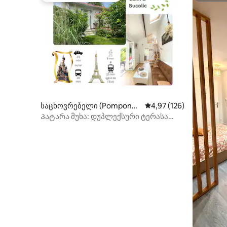
საცხოვრებელი (Pomponn
საშუალო შეფასებაა 5‑
4,97 (126)
e)
Პატარა მუხა: დუპლექსური ტერასა
Disney Paris CDG