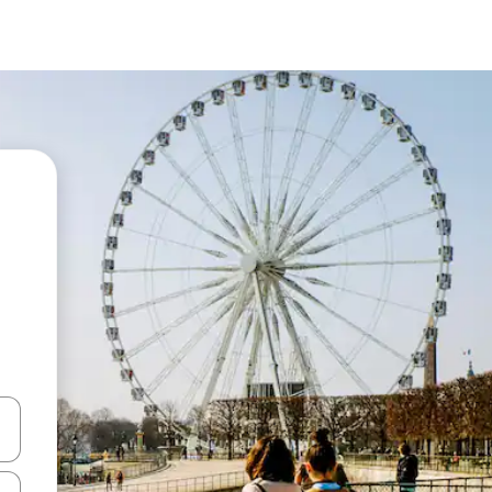
ციისთვის გამოიყენეთ კლავიშები ზემოთ/ქვემოთ მიმართული ისრებით 