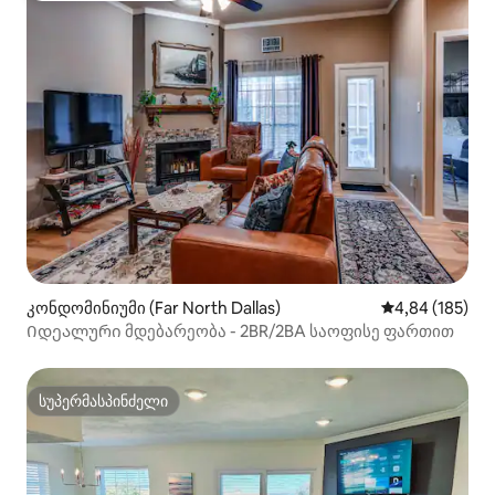
კონდომინიუმი (Far North Dallas)
საშუალო შეფა
4,84 (185)
Იდეალური მდებარეობა - 2BR/2BA საოფისე ფართით
სუპერმასპინძელი
სუპერმასპინძელი