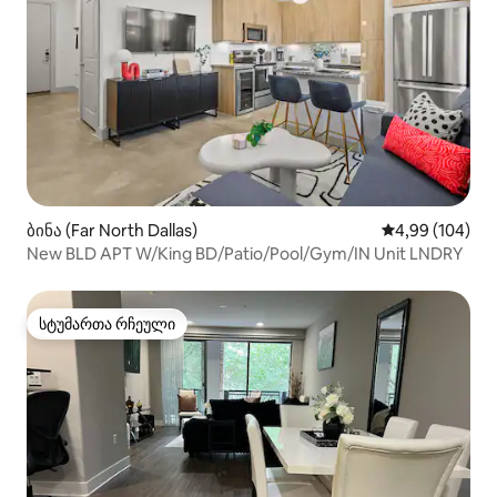
ბინა (Far North Dallas)
საშუალო შეფას
4,99 (104)
New BLD APT W/King BD/Patio/Pool/Gym/IN Unit LNDRY
სტუმართა რჩეული
სტუმართა რჩეული