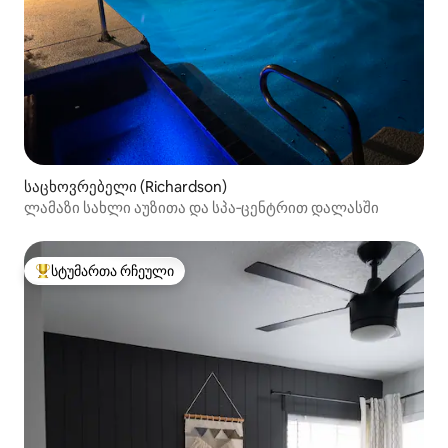
საცხოვრებელი (Richardson)
ლამაზი სახლი აუზითა და სპა‑ცენტრით დალასში
სტუმართა რჩეული
სტუმართა რჩეული მოწინავე ვარიანტი