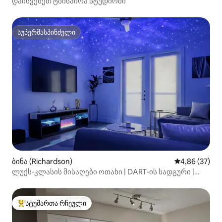
დაისვენეთ ტბისპირა სტუდიოში
სუპერმასპინძელი
სუპერმასპინძელი
ბინა (Richardson)
საშუალო შეფა
4,86 (37)
ლუქს‑კლასის მისაღები ოთახი | DART‑ის სადგური |
სამუშაო სივრცე
სტუმართა რჩეული
სტუმართა რჩეული მოწინავე ვარიანტი