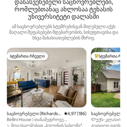
დასასვენებელი საცხოვრებლები,
რომლებთანაც ახლოსაა ტეხასის
უნივერსიტეტი დალასში
ამ საცხოვრებლებს სტუმრებისგან მიღებული აქვს
მაღალი შეფასებები მდებარეობის, სისუფთავისა და
სხვა მახასიათებლების მხრივ.
სტუმართა რჩეული
სტუმართა რჩე
სტუმართა რჩეული
სტუმართა რჩეული
საცხოვრებელი (Richardso
საშუალო შეფასებაა 5‑დან 4,97
4,97 (186)
საცხოვრებელი (R
n)
n)
Bellini House | თანამედროვე
Ლუქს-კლასის ს
3‑საძინებლიანი საცხოვრებელი
კოტონვუდ-პარკთა
✨ მოგესალმებით „ბელინის სახლში“,
Კეთილი იყოს თქ