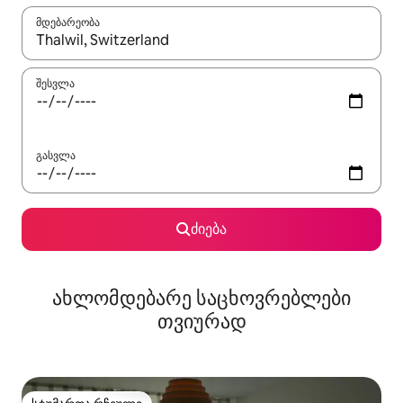
მდებარეობა
როცა შედეგები ხელმისაწვდომი გახდება, ნავიგაციისთვის გამ
შესვლა
გასვლა
ძიება
ახლომდებარე საცხოვრებლები
თვიურად