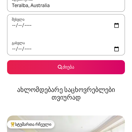
როცა შედეგები ხელმისაწვდომი გახდება, ნავიგაციისთვის გამ
შესვლა
გასვლა
ძიება
ახლომდებარე საცხოვრებლები
თვიურად
სტუმართა რჩეული
სტუმართა რჩეული მოწინავე ვარიანტი