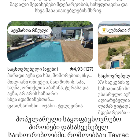
მაღალი შეფასებები მდებარეობის, სისუფთავისა და
სხვა მახასიათებლების მხრივ.
სტუმართა რჩეული
სტუმართა რჩე
სტუმართა რჩეული
სტუმართა რჩეული
საცხოვრებელი (აჟენი)
საშუალო შეფასებაა 5‑დან 4,9
4,93 (127)
პირადი აუზი და სპა, მოშორებით, Sky
საცხოვრებელი (L
House Agen
მთლიანი ობიექტი, მათ შორის, სპა,
XV საუკუნის ფე
საუნა, ორთქლის აბაზანა, ტერასა და
კერსიში
ხასიათიანი სოფ
აუზი, არ არის საზიარო
უსასრულო აუზით
სხვა ადამიანებთან.
აღიარებულია „ს
Საყოფაცხოვრებო პირობები,
ფასი/ხარისხი
·
ოჯახი
·
ტელევიზია
ლამაზ გიტად 202
რომლებიც გამოიყენება მთელი წლის
მე‑15 საუკუნის ფ
მდებარეობა
·
ოჯ
განმავლობაში: Grand Spa Jacuzzi
პოპულარული საყოფაცხოვრებო
სრულად განახლე
დაფარული T° რეგულირდება 30° -დან
რომელიც აერთი
პირობები დასასვენებელ
40° -მდე, ჰამამი, საუნა. Ტერასა
ავთენტიკურობას
საცხოვრებლებში, რომლებსაც Tayrac
შეუმჩნეველი არ არის. 14‑მეტრიანი
მასალებსა და მ