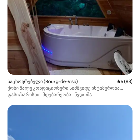
საცხოვრებელი (Bourg-de-Visa)
საშუალო შ
5 (83)
ქოხი შალე კონდიციონერი სიმშვიდე ინტიმურობა
ბუნება სპა
ფასი/ხარისხი
·
მდებარეობა
·
წვდომა