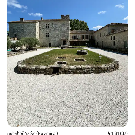
ციხესიმაგრე (Puymirol)
საშუალო შეფ
4,81 (37)