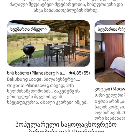
მაღალი შეფასებები მდებარეობის, სისუფთავისა და
სხვა მახასიათებლების მხრივ.
სტუმართა რჩეული
სტუმართა რჩეულ
სტუმართა რჩეული
სტუმართა რჩეულ
ხის სახლი (Pilanesberg Nati
საშუალო შეფასებაა 5‑დან 4,
4,85 (55)
onal Park)
Bakubung Lodge, პილანესბერგი,
პარ — ორშ ან ორშ — პარ
Შიგნით Pilanesberg თავად, 24h
კოტეჯი (Mogwase 
ხელმისაწვდომობის.. Ბაკუბუნგის
Ორი ველური ზეთ
ერთეულები მფლობელის
თვითმომსახურებ
Შუმბა არის „აფრ
სპეციფიკურია. Ახალი კვირები იწყება
ბაღის კოტეჯი, 
პარასკევობით. Ის არ შეცვლის თქვენს
ოჯახისთვის. Ეს არის ორი საძინებელი,
თარიღებს შესაფერისად, თქვენ უნდა
ორი სააბაზანო(დ
მოერგოთ მათ. Ერთეულის
პოპულარული საყოფაცხოვრებო
სრულად აღჭურვ
მოდულებია Fr - Su night, and Mo - Th
და პატარა შეზლო
night. 3 ღამის შაბათ‑კვირისთვის ან