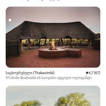
საცხოვრებელი (Thabazimbi)
საშუალო შე
4,7 (67)
Ლამაზი Bushveld-ის საოჯახო ადგილი ოლიფანტი