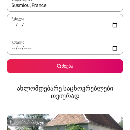
როცა შედეგები ხელმისაწვდომი გახდება, ნავიგაციისთვის გამ
შესვლა
გასვლა
ძიება
ახლომდებარე საცხოვრებლები
თვიურად
სუპერმასპინძელი
სუპერმასპინძელი