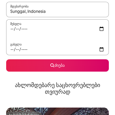
მდებარეობა
როცა შედეგები ხელმისაწვდომი გახდება, ნავიგაციისთვის გამ
შესვლა
გასვლა
ძიება
ახლომდებარე საცხოვრებლები
თვიურად