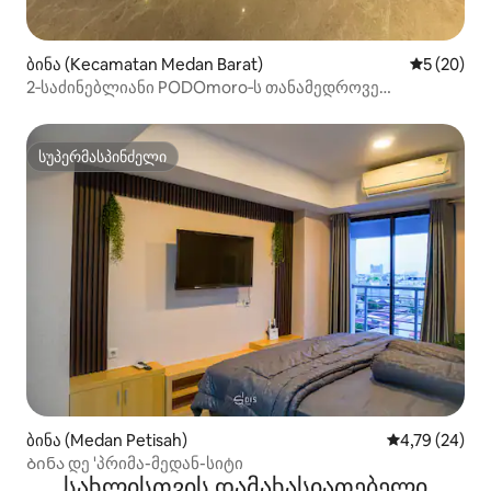
ბინა (Kecamatan Medan Barat)
საშუალო შ
5 (20)
2‑საძინებლიანი PODOmoro‑ს თანამედროვე
ლუქს‑კლასის საცხოვრებელი
სუპერმასპინძელი
სუპერმასპინძელი
ბინა (Medan Petisah)
საშუალო შეფ
4,79 (24)
Ბინა დე 'პრიმა-მედან-სიტი
სახლისთვის დამახასიათებელი