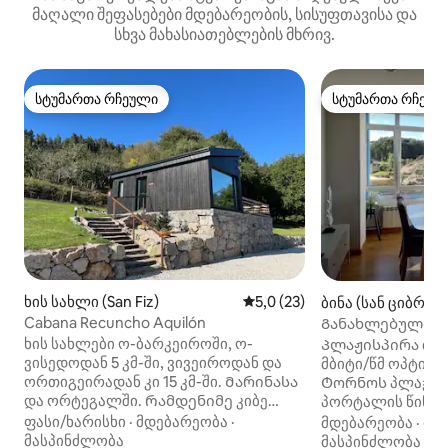
მაღალი შეფასებები მდებარეობის, სისუფთავისა და
სხვა მახასიათებლების მხრივ.
სტუმართა რჩეული
სტუმართა რჩეულ
სტუმართა რჩეული
სტუმართა რჩეულ
ხის სახლი (San Fiz)
საშუალო შეფასებაა 5‑დან 5
5,0 (23)
ბინა (სან ციბრაო
Cabana Recuncho Aquilón
Განახლებული პლ
ციპრიანის სანაპ
ხის სახლები ო-ბარკეიროში, ო-
Პლაჟისპირა ბინა 
ვისედოდან 5 კმ-ში, ვივეიროდან და
მბიტი/წმ ოპტიკურ
ორთიგეირადან კი 15 კმ-ში. Მარინასა
Ტორნოს პლაჟზე
და ორტეგალში. Რამდენიმე კიბე
პორტალის წინ. 
გიწვევთ, ჩაერთოთ ამ ვილაში,
გადაადგილების 
ფასი/ხარისხი
·
მდებარეობა
·
მდებარეობა
·
ფა
საიდანაც პანორამული ხედი იშლება
პირებისთვის ჭიშკ
მასპინძლობა
მასპინძლობა