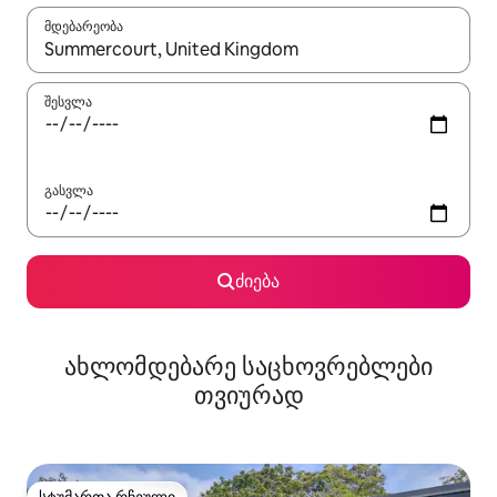
მდებარეობა
როცა შედეგები ხელმისაწვდომი გახდება, ნავიგაციისთვის გამ
შესვლა
გასვლა
ძიება
ახლომდებარე საცხოვრებლები
თვიურად