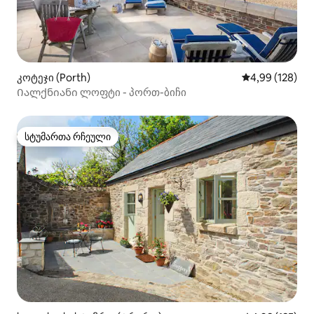
კოტეჯი (Porth)
საშუალო შეფა
4,99 (128)
Იალქნიანი ლოფტი - პორთ-ბიჩი
სტუმართა რჩეული
სტუმართა რჩეული