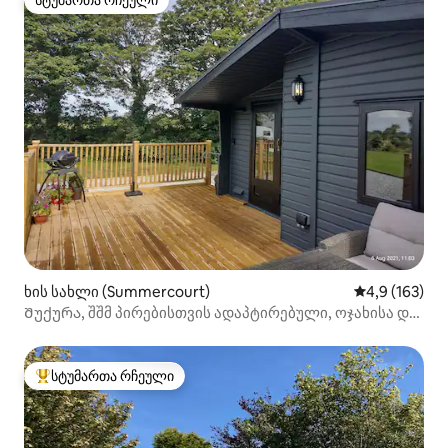
სტუმართა რჩეული
სტუმართა რჩეული
ხის სახლი (Summercourt)
საშუალო შეფ
4,9 (163)
Შუქურა, შშმ პირებისთვის ადაპტირებული, ოჯახისა და
ძაღლებისთვის შესაფერისი.
სტუმართა რჩეული
სტუმართა რჩეული მოწინავე ვარიანტი