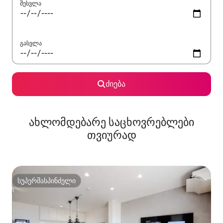
შესვლა
გასვლა
ძიება
ახლომდებარე საცხოვრებლები
თვიურად
სუპერმასპინძელი
სუპერმასპინძელი