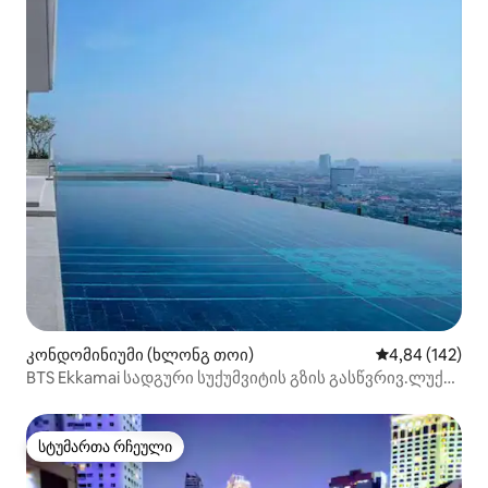
კონდომინიუმი (ხლონგ თოი)
საშუალო შეფა
4,84 (142)
BTS Ekkamai სადგური სუქუმვიტის გზის გასწვრივ.ლუქს-
კლასის აპარტამენტი/32-სართულიანი უსასაზღვრო
აუზი/დიდი სავაჭრო ცენტრი და სუპერმარკეტი/
პატტაიას აღმოსავლეთ ავტოსადგური +4
სტუმართა რჩეული
სტუმართა რჩეული