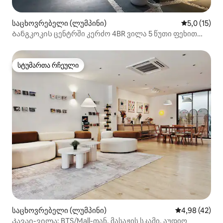
საცხოვრებელი (ლუმპინი)
საშუალო შე
5,0 (15)
Ბანგკოკის ცენტრში კერძო 4BR ვილა 5 წუთი ფეხით
კოვბოის ქუჩამდე
სტუმართა რჩეული
სტუმართა რჩეული
საცხოვრებელი (ლუმპინი)
საშუალო შეფა
4,98 (42)
Კავაი-ვილა: BTS/Mall-თან, მასაჟის სკამი, აუდიო