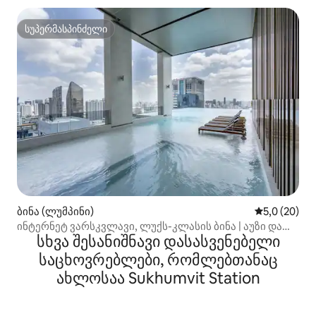
სუპერმასპინძელი
სუპერმასპინძელი
ბინა (ლუმპინი)
საშუალო შე
5,0 (20)
ინტერნეტ ვარსკვლავი, ლუქს-კლასის ბინა | აუზი და
სხვა შესანიშნავი დასასვენებელი
სპორტდარბაზი | BTS Asok-თან სიახლოვე | T21 და
Sukhumvit-ის ღამის ცხოვრების ზონასთან!
საცხოვრებლები, რომლებთანაც
ახლოსაა Sukhumvit Station