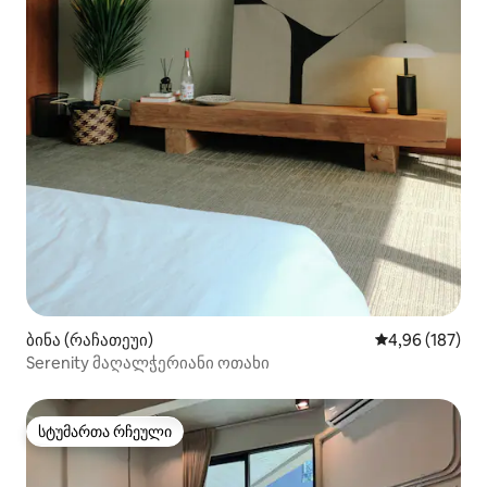
ბინა (რაჩათეუი)
საშუალო შეფა
4,96 (187)
Serenity მაღალჭერიანი ოთახი
სტუმართა რჩეული
სტუმართა რჩეული