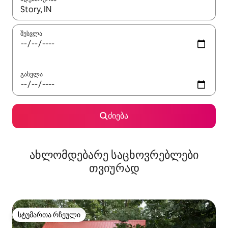
როცა შედეგები ხელმისაწვდომი გახდება, ნავიგაციისთვის გამ
შესვლა
გასვლა
ძიება
ახლომდებარე საცხოვრებლები
თვიურად
სტუმართა რჩეული
სტუმართა რჩეული