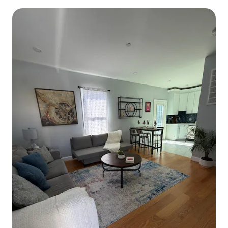
რამდენიმე ნაბიჯში