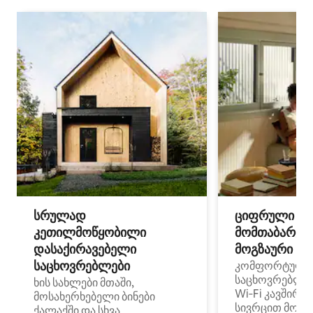
სრულად
ციფრული
კეთილმოწყობილი
მომთაბარეებ
დასაქირავებელი
მოგზაური სპ
საცხოვრებლები
კომფორტული
საცხოვრებლე
ხის სახლები მთაში,
Wi‑Fi კავშირი
მოსახერხებელი ბინები
სივრცით მობი
ქალაქში და სხვა