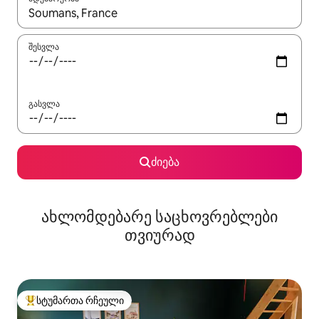
როცა შედეგები ხელმისაწვდომი გახდება, ნავიგაციისთვის გამ
შესვლა
გასვლა
ძიება
ახლომდებარე საცხოვრებლები
თვიურად
სტუმართა რჩეული
სტუმართა რჩეული მოწინავე ვარიანტი