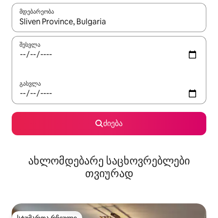
მდებარეობა
როცა შედეგები ხელმისაწვდომი გახდება, ნავიგაციისთვის გამ
შესვლა
გასვლა
ძიება
ახლომდებარე საცხოვრებლები
თვიურად