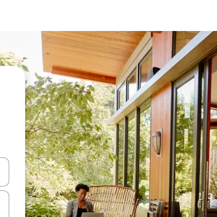
ციისთვის გამოიყენეთ კლავიშები ზემოთ/ქვემოთ მიმართული ისრებით 