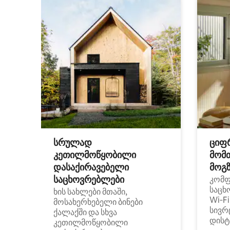
სრულად
ციფ
კეთილმოწყობილი
მომ
დასაქირავებელი
მოგზ
საცხოვრებლები
კომ
საცხ
ხის სახლები მთაში,
Wi‑F
მოსახერხებელი ბინები
სივრ
ქალაქში და სხვა
დისტ
კეთილმოწყობილი