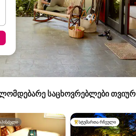
ლომდებარე საცხოვრებლები თვიუ
სპინძელი
სტუმართა რჩეული
სპინძელი
სტუმართა რჩეული მოწინავე ვ