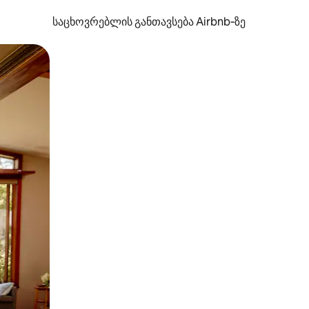
საცხოვრებლის განთავსება Airbnb‑ზე
ან შეხებისა თუ თითის გასმის ჟესტები.