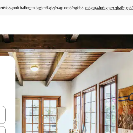
ორმაციის ნაწილი ავტომატურად ითარგმნა. 
თავდაპირველ ენაზე და
ციისთვის გამოიყენეთ კლავიშები ზემოთ/ქვემოთ მიმართული ისრებით 