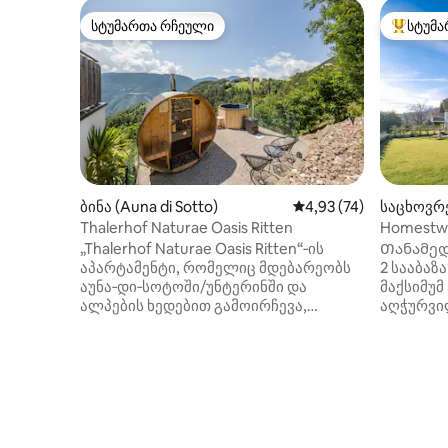
სტუმართა რჩეული
სტუმა
სტუმართა რჩეული
სტუმართ
ბინა (Auna di Sotto)
საშუალო შეფასებაა 5
4,93 (74)
საცხოვრე
Weinstra
Thalerhof Naturae Oasis Ritten
Homestwe
„Thalerhof Naturae Oasis Ritten“‑ის
Თანამედ
აპარტამენტი, რომელიც მდებარეობს
2 სააბა
აუნა‑დი‑სოტოში/უნტერინში და
მაქსიმუმ
ალპების ხედებით გამოირჩევა,
აღჭურვი
იდეალურია დასასვენებლად.
ღუმელით
38 მ²‑იანი საცხოვრებელი მოიცავს
მანქანით
მისაღებ ოთახს, სამზარეულოს
მახასიათ
ჭურჭლის სარეცხი მანქანით,
აუზი მთი
1 საძინებელსა და 1 სააბაზანოს, და
ტელევიზო
მასში 2 ადამიანის განთავსებაა
აუდიოსის
შესაძლებელი. Საყოფაცხოვრებო
საშრობი