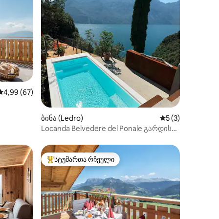
საშუალო შეფასებაა 5‑დან 4,99, 67 მიმოხილვა
4,99 (67)
ილვა
ბინა (Ledro)
საშუალო შეფასებ
5 (3)
Locanda Belvedere del Ponale გარდის
ტბაზე
სტუმართა რჩეული
სტუმართა რჩეული მოწინავე ვარიანტი