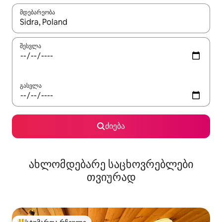
მდებარეობა
როცა შედეგები ხელმისაწვდომი გახდება, ნავიგაციისთვის გამ
შესვლა
გასვლა
ძიება
ახლომდებარე საცხოვრებლები
თვიურად