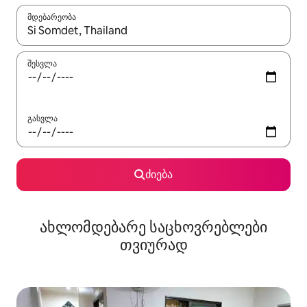
მდებარეობა
როცა შედეგები ხელმისაწვდომი გახდება, ნავიგაციისთვის გამ
შესვლა
გასვლა
ძიება
ახლომდებარე საცხოვრებლები
თვიურად