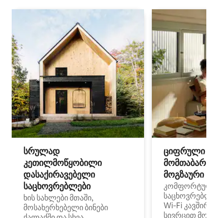
სრულად
ციფრული
კეთილმოწყობილი
მომთაბარეებ
დასაქირავებელი
მოგზაური სპ
საცხოვრებლები
კომფორტული
საცხოვრებლე
ხის სახლები მთაში,
Wi‑Fi კავშირი
მოსახერხებელი ბინები
სივრცით მობი
ქალაქში და სხვა