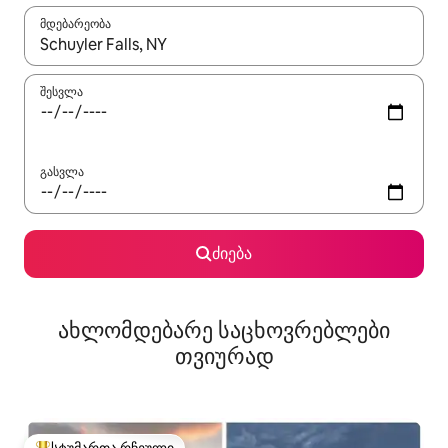
მდებარეობა
როცა შედეგები ხელმისაწვდომი გახდება, ნავიგაციისთვის გამ
შესვლა
გასვლა
ძიება
ახლომდებარე საცხოვრებლები
თვიურად