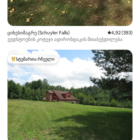
ციხესიმაგრე (Schuyler Falls)
საშუალო შეფას
4,92 (393)
ვუდსტოუნის კოტეჯი ადირონდაკის შთაბეჭდილება
სტუმართა რჩეული
სტუმართა რჩეული მოწინავე ვარიანტი