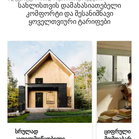
სახლისთვის დამახასიათებელი
კომფორტი და შესანიშნავი
ყოველთვიური ტარიფები
სრულად
ციფრული
კეთილმოწყობილი
მომთაბარეებ