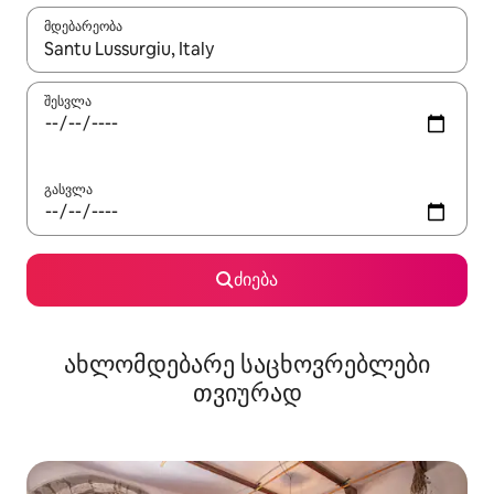
მდებარეობა
როცა შედეგები ხელმისაწვდომი გახდება, ნავიგაციისთვის გამ
შესვლა
გასვლა
ძიება
ახლომდებარე საცხოვრებლები
თვიურად