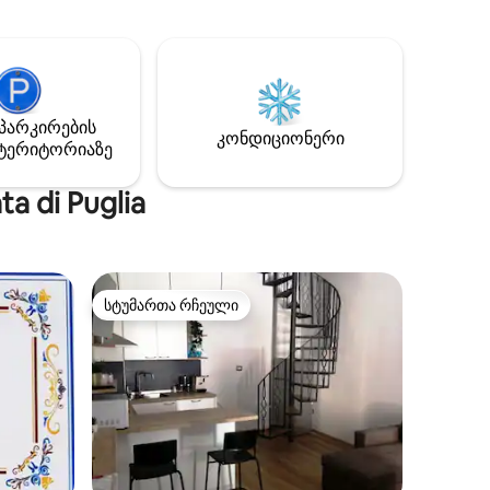
ბაღი გიწვევთ შენელებისთვის,
. Თქვენ
წასაკითხად და გასართობად. Შინაური
მელიც
ცხოველები დაიშვებიან, საბოლოო
ით,
დასუფთავებისთვის კი - მცირე
აგიდით,
დამატებითი თანხა. Ახლომახლო:
თ
ღვინის ქარხნები, სოფლები
პარკირების
აღმოსაჩენად და სალაშქრო
კონდიციონერი
ბიდან,
ტერიტორიაზე
ბილიკები.
და
წუთის
a di Puglia
სტუმართა რჩეული
არიანტი
სტუმართა რჩეული