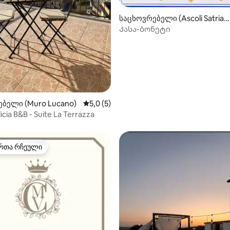
‑დან 4,92, 13 მიმოხილვა
საცხოვრებელი (Ascoli Satrian
o)
Კასა-ბონეტი
ბელი (Muro Lucano)
საშუალო შეფასებაა 5‑დან 5,0, 5 მიმოხ
5,0 (5)
icia B&B - Suite La Terrazza
რთა რჩეული
ა რჩეული მოწინავე ვარიანტი