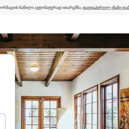
ორმაციის ნაწილი ავტომატურად ითარგმნა. 
თავდაპირველ ენაზე და
ციისთვის გამოიყენეთ კლავიშები ზემოთ/ქვემოთ მიმართული ისრებით 