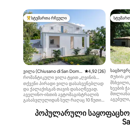
სტუმართა რჩეული
სტუმარ
სტუმართა რჩეული მოწინავე ვარიანტი
სტუმარ
საცხოვრე
ვილა (Chiusano di San Dome
საშუალო შეფასებაა 5
4,92 (26)
Მუხის კ
nico)
რომანტიკული ვილა ტყით „ღვინის
მსხვილი,
ქვეყანაში“
თქვენი პირადი ვილა დასასვენებლად
ხეების ჭ
და ქალაქისგან თავის დასაღწევად.
მთლიანა
აველინო‑ისთის ავტომაგისტრალის
აგებული,
გასასვლელიდან სულ რაღაც 10 წუთის
დასაწყი
სავალზე მდებარე ვილა „ბიანკა“
სტუმრობა
მშვიდი დასასვენებელი ადგილია,
პოპულარული საყოფაცხოვ
მხოლოდ 
რომელიც ბუნებითაა
Sa
ღამით მ
გარშემორტყმული და იდეალურია
რამდენიმ
ნებისმიერ სეზონზე. ის იდეალურია