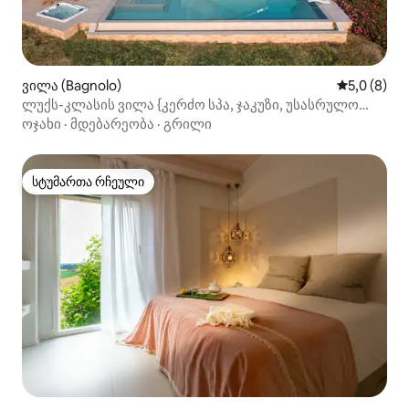
ვილა (Bagnolo)
საშუალო შ
5,0 (8)
ლუქს-კლასის ვილა {კერძო სპა, ჯაკუზი, უსასრულო
აუზი}
ოჯახი
·
მდებარეობა
·
გრილი
სტუმართა რჩეული
სტუმართა რჩეული