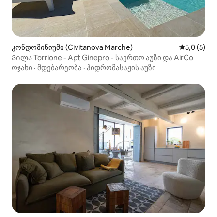
კონდომინიუმი (Civitanova Marche)
საშუალო შ
5,0 (5)
Ვილა Torrione - Apt Ginepro - საერთო აუზი და AirCo
ოჯახი
·
მდებარეობა
·
ჰიდრომასაჟის აუზი