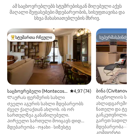
ამ საცხოვრებლებს სტუმრებისგან მიღებული აქვს
მაღალი შეფასებები მდებარეობის, სისუფთავისა და
სხვა მახასიათებლების მხრივ.
სტუმართა რჩეული
სუპერმასპინძელ
სტუმართა რჩეული მოწინავე ვარიანტი
სუპერმასპინძელ
ბინა (Civitanova 
საცხოვრებელი (Montecosa
საშუალო შეფასებაა 5‑დან 4,9
4,97 (74)
ro)
Მაგნოლიის სახლი
Ლაურას ფერმერის სახლი
ტერასით
ახლადგარემონტე
Ძველი აგურის სახლი მდებარეობს
ნათელი და ტერა
ძველ ქალაქთან ახლოს. ის ორ
განკუთვნილია დ
სართულზეა განაწილებული.
გარეთ სადილობი
Პირველი სართული მოიცავს დიდ
ოჯახებისთვის, ჯ
მისაღებ ოთახს, სამზარეულოსა და
მდებარეობა
·
შიდ
მდებარეობა
·
ოჯახი
·
სიზუსტე
წყვილებისთვის,
სააბაზანოს, ხოლო მეორე სართული
კომფორტი