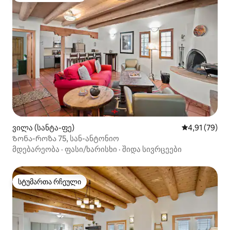
ვილა (სანტა-ფე)
საშუალო შეფ
4,91 (79)
Ზონა-როზა 75, სან-ანტონიო
მდებარეობა
·
ფასი/ხარისხი
·
შიდა სივრცეები
სტუმართა რჩეული
სტუმართა რჩეული