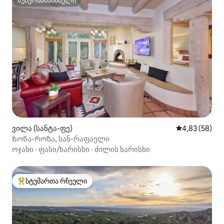
სუპერმასპინძელი
ვილა (სანტა-ფე)
საშუალო შეფა
4,83 (58)
Ზონა-როზა, სან-რაფაელი
ოჯახი
·
ფასი/ხარისხი
·
ძილის ხარისხი
სტუმართა რჩეული
სტუმართა რჩეული მოწინავე ვარიანტი