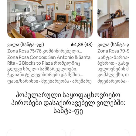
ვილა (სანტა-ფე)
ვილა (სანტა-ფე)
საშუალო შეფასებაა 5‑დან 4,
4,88 (48)
Zona Rosa 79-Sant
Zona Rosa 75/76 კომბინირებული
ერთეული
Სანტა-მარია-კო
Zona Rosa Condos: San Antonio & Santa
ბუხრით - გასეირ
Rita - 2 Blocks to Plaza Რომელშიც
ხელოვნების მუზე
გლუვი სრული სამზარეულოები,
კომპლექსი, თან
ჭკვიანი ტელევიზორები და შეშის
Santa Maria ერთ
ბუხრები, ეს 5BR/4BA გაქირავება
მდებარეობა
·
ოჯ
ფასი/ხარისხი
·
მდებარეობა
·
არემარე
გასეირნება ისტო
შედგება ორი ცალკე ერთეულისგან,
საქართველოს O’K
რომლებიც გთავაზობთ მდიდრულ
პოპულარული საყოფაცხოვრებო
ყველა ცენტრში Sa
განმარტოებას. Მოხერხებულად
პირობები დასაქირავებელ ვილებში:
შესთავაზოს. Გაი
მდებარეობს ცენტრში სანტა-ფეში,
სანტა-ფე
ხელოვნების უბან
თქვენი ცქრიალა სამხრეთ-
დაათვალიეროთ ბ
დასავლეთი დასვენება შედგება
დააგემოვნოთ ა
2BR/2BA სართულის
კულინარიული კე
კონდომინიუმისგან (განყოფილება 75
დაბრუნდით სახლ
- სან-ანტონიო) და 3BR/2BA მეორე