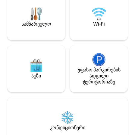
თბილ გარემოში.
სართულის კონდომინიუმისგან
გაითვალისწინოთ
(განყოფილება 76 - სანტა-რიტა).
მოგზაურობთ უფ
Მომხიბლავი დეტალები მოიცავს
ერთად, გირჩევთ
ტერაკოტის იატაკს და სხივების ჭერს.
სამზარეულო
Wi-Fi
დამატებითი მიმდ
Შეშა უზრუნველყოფილია თქვენი
8 ერთეული კომპ
კომფორტისთვის. Მშვიდი 10-
ობიექტი ახლა ი
სართულიანი საცხოვრებელი,
შენარჩუნებულია
ლამაზად განახლებული Zona Rosa
შეზღუდული ადგ
კომპლექსი ისტორიული პლაჟიდან 2
და არა ადგილზე 
კვარტალში და 10-წუთიანი გასეირნება
მეშვეობით.*** 
მოდური Railyard-ის რაიონიდან.
სივრცე დაისვენე
***გთხოვთ გაითვალისწინოთ, რომ თუ
უფასო პარკირების
დასავლეთით მდ
უფრო დიდ ჯგუფთან ერთად
აუზი
ადგილი
სივრცეში, რომე
მოგზაურობთ, გირჩევთ, იქირაოთ
ტერიტორიაზე
გასაშლელი დივან
დამატებითი მიმდებარე ან ერთი სხვა
და 50"-იანი ბრტ
8 ერთეული კომპლექსში - ყველა
ტელევიზორით რ
ობიექტი ახლა იმართება და
Უფასო შეშა სეზო
შენარჩუნებულია შიდა სახლში
(ოქტომბრიდან ა
შეზღუდული ადგილზე პერსონალით
Საკვამლეები ღი
და არა ადგილზე მართვის კომპანიის
განმავლობაში და
მეშვეობით.** Სან-ანტონიო
სეზონის შემდეგ.
მდებარეობს პირველ სართულზე, ეს
კონდიციონერი
სასადილო სუფთ
კონდომინიუმი ექვს სტუმარს იტევს.
გემრიელი კერძები
Საცხოვრებელ სივრცეში დგას