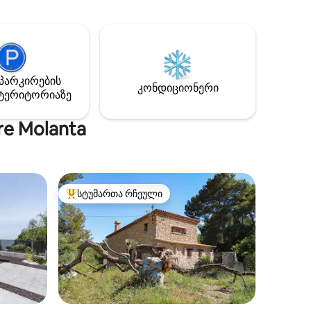
უნთქებს.
2 ორადგილიანი საწოლი და
ელი
2 ერთადგილიანი საწოლი, 2 საშხაპე
ვს 3
ოთახი, ხოლო პირველ სართულზეა
ე
სამზარეულო, ვრცელი მისაღები
ზღვის
ოთახი და პატიო, ტერასა და საცურაო
ალკე
აუზი გრილით, სადაც განსაკუთრებულ
პარკირების
ი და
კონდიციონერი
დროს გაატარებთ მეგობრებთან და
ტერიტორიაზე
ილოსა და
ოჯახთან ერთად. საცურაო აუზი
ზამთარშიც კი თბება.
re Molanta
სტუმართა რჩეული
არიანტი
სტუმართა რჩეული მოწინავე ვარიანტი