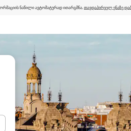
ორმაციის ნაწილი ავტომატურად ითარგმნა. 
თავდაპირველ ენაზე და
ციისთვის გამოიყენეთ კლავიშები ზემოთ/ქვემოთ მიმართული ისრებით 