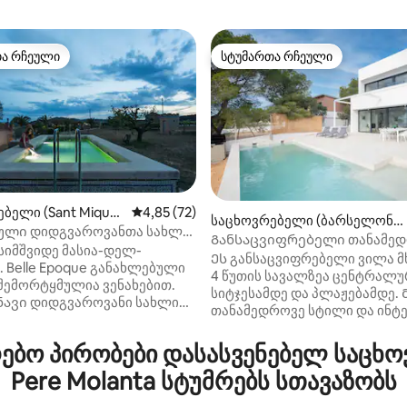
თა რჩეული
სტუმართა რჩეული
თა რჩეული
სტუმართა რჩეული
ბელი (Sant Miquel
საშუალო შეფასებაა 5‑დან 4,85, 72 მიმოხ
4,85 (72)
დან 4,87, 289 მიმოხილვა
საცხოვრებელი (ბარსელონ
a)
ლი დიდგვაროვანთა სახლი
ა)
Განსაცვიფრებელი თანამე
ვენახებში
სიმშვიდე მასია-დელ-
ვილა, აუზი და ზღვის ხედით, 
Ეს განსაცვიფრებელი ვილა
. Belle Epoque განახლებული
4 წუთის სავალზეა ცენტრალ
შემორტყმულია ვენახებით.
სიტჯესამდე და პლაჟებამდე. 
ნავი დიდგვაროვანი სახლი
თანამედროვე სტილი და ინტ
თვის. Ბავშვებს მოსწონთ
გამორჩეულია, მაღალი დონი
გრე, როგორიცაა მასია
თანამედროვე მოპირკეთებით
ბო პირობები დასასვენებელ საცხოვ
ლი კუთხეებით, რომ
Საცხოვრებელი და ხედები ა
ოთ და ამბები მოყვეთ.
Pere Molanta სტუმრებს სთავაზობს
რეგიონში ერთ-ერთ საუკეთე
ს შეუძლიათ ვერანდაზე
აქცევს. Ოკეანის, სიტჯესისა 
ა, სანამ ბავშვები