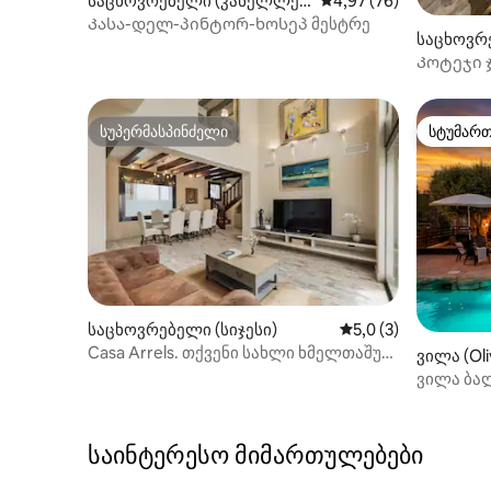
საცხოვრებელი (კანელლეს
საშუალო შეფასებაა 5
4,97 (76)
ი)
Კასა-დელ-პინტორ-ხოსეპ მესტრე
საცხოვრე
Კოტეჯი 
სუპერმასპინძელი
სტუმარ
სუპერმასპინძელი
სტუმარ
საცხოვრებელი (სიჯესი)
საშუალო შეფასებაა
5,0 (3)
Casa Arrels. თქვენი სახლი ხმელთაშუა
ვილა (Oliv
ზღვაზე.
ვილა ბალი
ჩილ-აუტი 
საინტერესო მიმართულებები