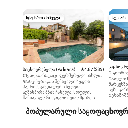
სტუმართა რჩეული
სტუმარ
სტუმართა რჩეული
სტუმარ
საცხოვრე
საცხოვრებელი (Vallirana)
საშუალო შეფასებაა 5‑
4,87 (289)
d'Olerdol
Ისტორიუ
Თვალწარმტაცი ფერმერული სახლი,
და აუზი 
Იპოვეთ 
რომელიც გარშემორტყმულია
Ფანჯრებიდან შემავალი სუფთა
მარკესში
თვალწარმტაცი ხედებით
ჰაერი, სკანდალური ხედები,
აუზი გარ
აუზისპირა მზის ჩასვლა, სოფლის
Შესანიშ
მანიაკალური გაფორმება უმცირეს
ოჯახების
დეტალებამდე... ეს ყველაფერი და
ციხესიმა
ბევრი სხვა განსაკუთრებული
პოპულარული საყოფაცხოვრე
ისტორიუ
საცხოვრებელი აუზითა და ბარბექიუთი
აღმოაჩინ
მოგზაურებისთვის სიმშვიდის
Მშობლებ
საძიებლად. ბარსელონადან 28კმ.
დასვენებ