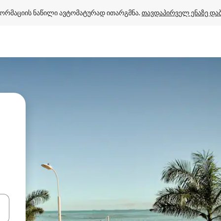
ორმაციის ნაწილი ავტომატურად ითარგმნა. 
თავდაპირველ ენაზე და
ციისთვის გამოიყენეთ კლავიშები ზემოთ/ქვემოთ მიმართული ისრებით 