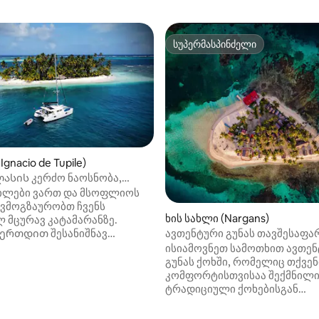
სუპერმასპინძელი
სუპერმასპინძელი
Ignacio de Tupile)
ასის კერძო ნაოსნობა,
ომცველი, სან-ბლასი
ვილები ვართ და მსოფლიოს
 ვმოგზაურობთ ჩვენს
ხის სახლი (Nargans)
 მცურავ კატამარანზე.
ერთდით შესანიშნავ
ავთენტური გუნას თავშესაფარ
ი! Ჩვენ ყოველდღიურად
იატაკით და პლაჟით
ისიამოვნეთ სამოთხით ავთე
 ახალ საკვებსა და უფასო
გუნას ქოხში, რომელიც თქვენ
ს. Გემი ძალიან სუფთაა და
კომფორტისთვისაა შექმნილი
ლია ორი ორადგილიანი ხის
ტრადიციული ქოხებისგან
 Თითოეულ ხის სახლს აქვს
განსხვავებით, ამ ქოხს აქვს ხ
 უნიტაზი. Რა თქმა უნდა,
კომფორტული იატაკი, რომე