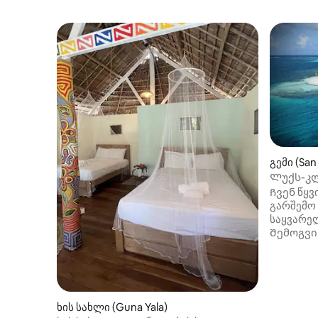
გემი (San 
Ლუქს-კლ
ყოვლისმ
Ჩვენ წყ
გარშემო
საყვარელ
Შემოგვი
რეგიონშ
გიფუჭებთ
სასმელებ
აღჭურვი
სახლით.
ხის სახლი (Guna Yala)
საკუთარი