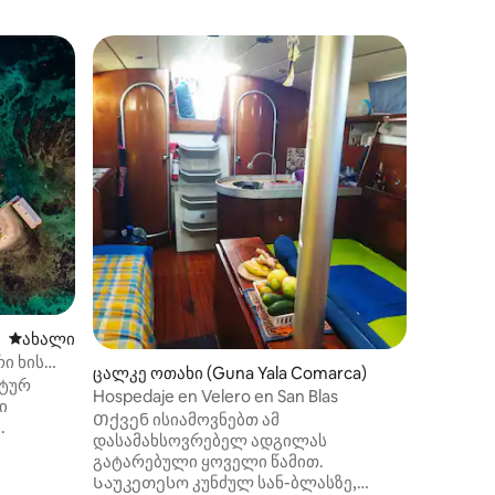
ცალკე ოთ
Ვაუ! სან
ნარინჯი
აღმოაჩი
ინახება 
კომპლექ
365 დღი
ფლობენ
მდებარ
„გუნასი
მოეწონე
კულტური
სუფთა წ
და თეთრ
გაიღვიძ
მოსასმე
ახლად დამატებული საცხოვრებელი
ახალი
ულამაზეს
ი ხის
ცალკე ოთახი (Guna Yala Comarca)
კარგად
ნტურ
Hospedaje en Velero en San Blas
ამ დაუვ
ი
Თქვენ ისიამოვნებთ ამ
რომელიც
.
დასამახსოვრებელ ადგილას
მთელი ც
გატარებული ყოველი წამით.
ის
Საუკეთესო კუნძულ სან-ბლასზე,
ლიც