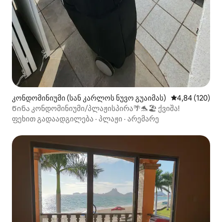
კონდომინიუმი (სან კარლოს ნუვო გუაიმას)
საშუალო შეფა
4,84 (120)
Წინა კონდომინიუმი/პლაჟისპირა🌴🐬🏖 ქვიშა!
ფეხით გადაადგილება
·
პლაჟი
·
არემარე