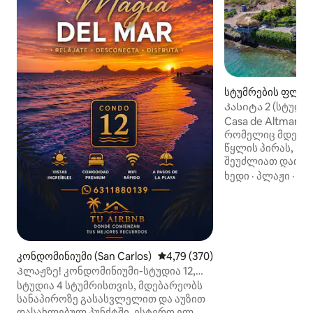
სტუმრების ფლიგ
ლოს ნუვო გუაიმა
Კასიტა 2 (სტუდია
Casa de Altman ა
რომელიც მდებარ
წყლის პირას, სა
შეუძლიათ დაისვე
გაისეირნონ კაია
ხედი
·
პლაჟი
·
გა
დაათვალიერონ ს
იცურაონ აუზში, კ
უყურონ მზის ჩა
პალაპიდან. „Casita 2“ იდეალური,
ფართო სტუდიოს 
საცხოვრებელია,
კონდომინიუმი (San Carlos)
საშუალო შეფასებაა 5‑დან 4,7
4,79 (370)
152×203 სმ ზომი
Პლაჟზე! კონდომინიუმი-სტუდია 12,
სააბაზანო, გასა
სან-კარლოსი, სონორა
სტუდია 4 სტუმრისთვის, მდებარეობს
მინი სამზარეულო. Საყოფაცხოვრ
სანაპიროზე გასასვლელით და აუზით
პირობები მოიცა
დასახლებულ პუნქტში, ესტერო ელ