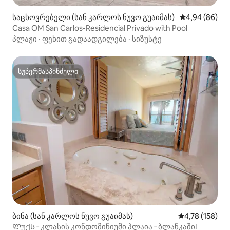
საცხოვრებელი (სან კარლოს ნუვო გუაიმას)
საშუალო შეფა
4,94 (86)
Casa OM San Carlos-Residencial Privado with Pool
პლაჟი
·
ფეხით გადაადგილება
·
სიზუსტე
სუპერმასპინძელი
სუპერმასპინძელი
ბინა (სან კარლოს ნუვო გუაიმას)
საშუალო შეფა
4,78 (158)
Ლუქს ‑ კლასის კონდომინიუმი პლაია ‑ ბლანკაში!