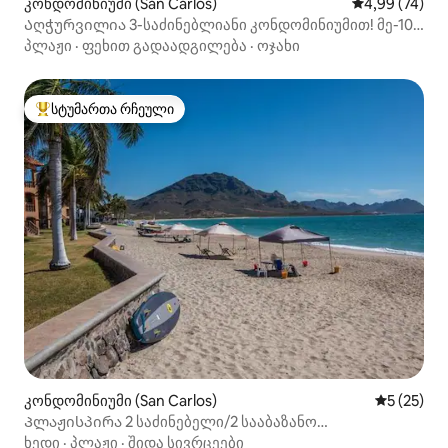
კონდომინიუმი (San Carlos)
საშუალო შეფა
4,99 (74)
Აღჭურვილია 3-საძინებლიანი კონდომინიუმით! მე-10
სართული პლაია-ბლანკა
პლაჟი
·
ფეხით გადაადგილება
·
ოჯახი
სტუმართა რჩეული
სტუმართა რჩეული მოწინავე ვარიანტი
კონდომინიუმი (San Carlos)
საშუალო შ
5 (25)
Პლაჟისპირა 2 საძინებელი/2 სააბაზანო
კონდომინიუმი შესანიშნავი ხედებით
ხედი
·
პლაჟი
·
შიდა სივრცეები