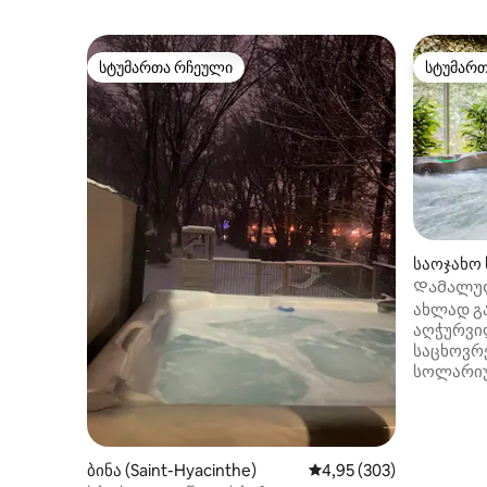
სტუმართა რჩეული
სტუმარ
სტუმართა რჩეული
სტუმარ
საოჯახო 
euil)
Დამალული
ახლად გ
აღჭურვილ
საცხოვრ
სოლარიუმ
სამზარეუ
სააბაზანო 
ახალი ჯა
მიუხედავ
ბინა (Saint-Hyacinthe)
საშუალო შეფასებაა 5‑
4,95 (303)
მასში ბე