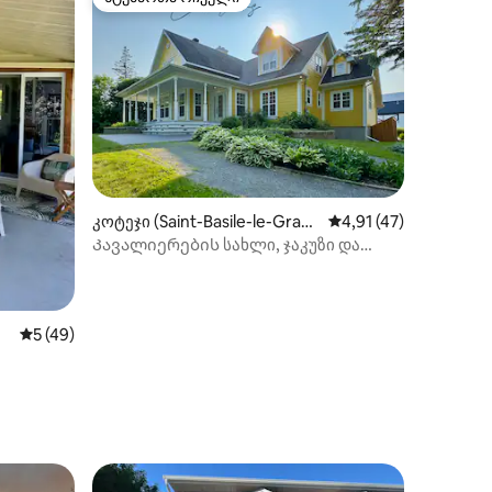
არიანტი
სტუმართა რჩეული
კოტეჯი (Saint-Basile-le-Gran
საშუალო შეფასებაა 
4,91 (47)
d)
Კავალიერების სახლი, ჯაკუზი და
სტაბილური
საშუალო შეფასებაა 5‑დან 5, 49 მიმოხილვა
5 (49)
ილვა