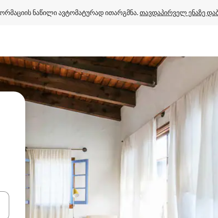
ორმაციის ნაწილი ავტომატურად ითარგმნა. 
თავდაპირველ ენაზე და
ციისთვის გამოიყენეთ კლავიშები ზემოთ/ქვემოთ მიმართული ისრებით 