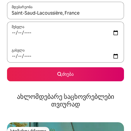
მდებარეობა
როცა შედეგები ხელმისაწვდომი გახდება, ნავიგაციისთვის გამ
შესვლა
გასვლა
ძიება
ახლომდებარე საცხოვრებლები
თვიურად