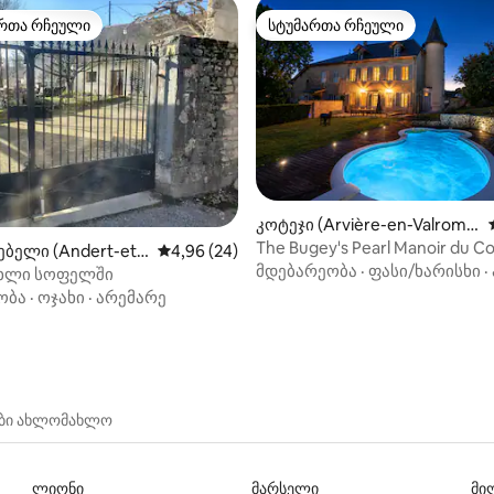
რთა რჩეული
სტუმართა რჩეული
ა რჩეული მოწინავე ვარიანტი
სტუმართა რჩეული
5‑დან 4,9, 40 მიმოხილვა
კოტეჯი (Arvière-en-Valrome
y)
The Bugey's Pearl Manoir du C
ბელი (Andert-et-
საშუალო შეფასებაა 5‑დან 4,96, 24 მიმოხ
4,96 (24)
4 ვარსკვლავი
მდებარეობა
·
ფასი/ხარისხი
·
ახლი სოფელში
ობა
·
ოჯახი
·
არემარე
ები ახლომახლო
ლიონი
მარსელი
მი