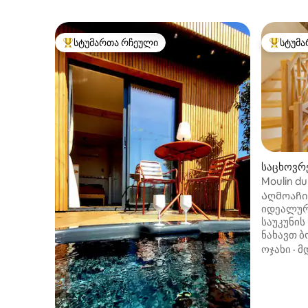
სტუმართა რჩეული
სტუმა
სტუმართა რჩეული მოწინავე ვარიანტი
სტუმართ
საცხოვრე
en-Bugey
Moulin du
შარმი და
Აღმოაჩი
იდეალური
საუკუნის
ნახავთ 
კომფორ
ოჯახი
·
მ
საცხოვრ
Ლიონს, ბ
ანსის შო
Rhôna-სთ