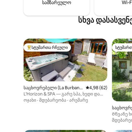
მოცემულია ქვემოთ, „სხვა
სამზარეულო
Wi-F
შენიშვნების“ სექციაში 👇).
სხვა დასასვენ
სტუმართა რჩეული
სტუმარ
სტუმართა რჩეული მოწინავე ვარიანტი
სტუმარ
საცხოვრებელი (La Burbanc
საშუალო შეფასებაა 5
4,98 (62)
he)
L'Horizon & SPA — გარე სპა, ხედი და
ბუნება
ოჯახი
·
მდებარეობა
·
არემარე
საცხოვრე
Მწვანე ხ
შუაგულშ
მდებარე