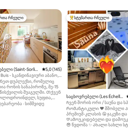
რთა რჩეული
სტუმართა რჩეული
ა რჩეული მოწინავე ვარიანტი
სტუმართა რჩეული მოწინავე ვ
ბელი (Saint-Sorlin-
საშუალო შეფასებაა 5‑დან 5,0, 145 მიმოხ
5,0 (145)
)
 Buis - სკანდინავიური აბანო,
 დასვენება
ნეთ დუპლექსი, რომელიც
ა რონის სანაპიროზე, მე-15
 წისქვილის შუაგულში. Თქვენ
საცხოვრებელი (Les Échelle
ბოლოდროინდელ, სუფთა,
s)
Ჩვენ შორის ორი / საუნა და ს
ტულ, კეთილმოწყობილ
დებარეობა
·
სიმშვიდე
Რომანტიკული ❤️ მშობელი 
ებელს ნათელი სივრცეებით
პრემიუმ-კლასის 🤤 ჯაკუზი და
ურგ-ენ-ბრესს, ჟენევასა და
Დამოუკიდებელი და დამოუ
რის; პიპასთან, CNPE-თან, Via
😎 წვდომა ✨ Ახალი სახლი სტუდიოში
ან ახლოს; ეს დუპლექსი