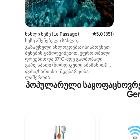
განკუთვ
ოჯახების
პროფესი
აფასებენ
Პლუსი? 
აღჭურვი
სახლი ხეზე (Le Passage)
საშუალო შეფასებაა 5
5,0 (351)
აბაზანით
ხეზე აშენებული სახლი,
გადაჰყუ
კონდიციონერი, ხედი, პირადი ცხელი/
გაზაფხული ახლოვდება: ისიამოვნეთ
ცივი სპა
ბუნების გამოღვიძებით, უფრო თბილი
დღეებით და 37°C-მდე გათბობადი
გარე სპათი (ნორდიკული აბაზანით)!
თვალწარმტაცი ხედები, მყუდრო
ფასი/ხარისხი
·
მდებარეობა
·
ინტერიერი და ვიდეოპროექტორი.
ლაშქრობა
იდეალური ადგილი ბუნებაში
პოპულარული საყოფაცხოვრებ
დასასვენებლად და ენერგიის
Ger
შესაგროვებლად. ✨ განსაკუთრებული
შემთხვევაა? გააუმჯობესეთ თქვენი
სტუმრობა ჩვენი „რომანტიკული“
ვარიანტით (ყვავილების ფურცლები,
LED სანთლები) ან „ცქრიალა
საღამოთი“ (შამპანურით). იდეალურია
პარტნიორის გასაოცებლად!
(დეტალური ინფორმაცია და ფასები