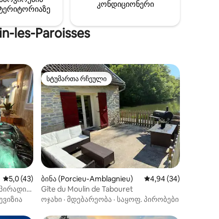
კონდიციონერი
ტერიტორიაზე
-les-Paroisses
სტუმართა რჩეული
არიანტი
სტუმართა რჩეული
ილვა
საშუალო შეფასებაა 5‑დან 5,0, 43 მიმოხილვა
5,0 (43)
ბინა (Porcieu-Amblagnieu)
საშუალო შეფასებაა 5
4,94 (34)
 პირადი
Gîte du Moulin de Tabouret
ი
ევიზია
ოჯახი
·
მდებარეობა
·
საყოფ. პირობები