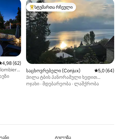
სტუმართა რჩეული
სტუმართა რჩეული მოწინავე ვარიანტი
საშუალო შეფასებაა 5‑დან 4,98, 62 მიმოხილვა
4,98 (62)
olombier
ილვა
საცხოვრებელი (Conjux)
საშუალო შეფასებაა 
5,0 (64)
აუზი
Ვილა ტბის პანორამული ხედით
პლაჟთან
ოჯახი
·
მდებარეობა
·
ლაშქრობა
ლანი
ტულუზა