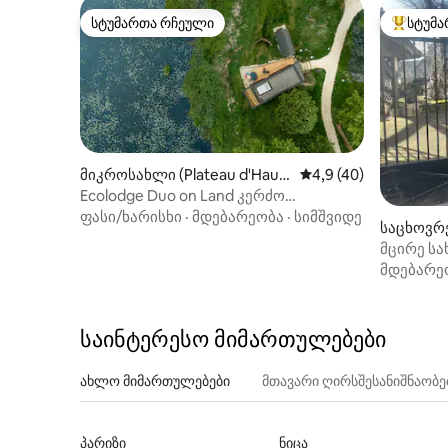
სტუმართა რჩეული
სტუმა
სტუმართა რჩეული
სტუმართ
მიკროსახლი (Plateau d'Haut
საშუალო შეფასებაა 
4,9 (40)
eville)
Ecolodge Duo on Land კერძო
ნორდიკული აბაზანით
ფასი/ხარისხი
·
მდებარეობა
·
სიმშვიდე
საცხოვრე
Condon)
მცირე ს
მდებარე
საინტერესო მიმართულებები
ახლო მიმართულებები
მთავარი ღირსშესანიშნაობ
პარიზი
ნიცა