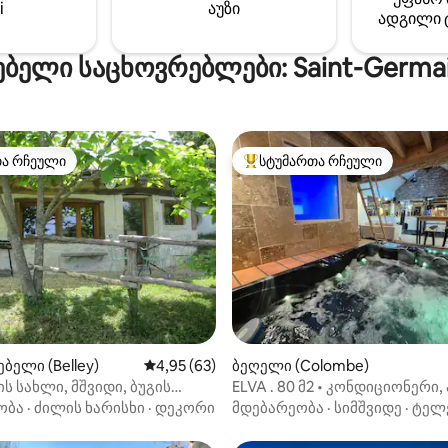
i
აუზი
ადგილი 
ებელი საცხოვრებლები: Saint-Germain
თა რჩეული
სტუმართა რჩეული
თა რჩეული
სტუმართა რჩეული მოწინავე ვ
‑დან 4,98, 62 მიმოხილვა
ბელი (Belley)
საშუალო შეფასებაა 5‑დან 4,95, 63 მიმოხ
4,95 (63)
ბეღელი (Colombe)
ის სახლი, მშვიდი, ბუგის
ELVA . 80 მ2 • კონდიციონერი,
ი
სპა, ჰამამი და ფიტნეს-ცენტრ
ობა
·
ძილის ხარისხი
·
დეკორი
მდებარეობა
·
სიმშვიდე
·
ტელ