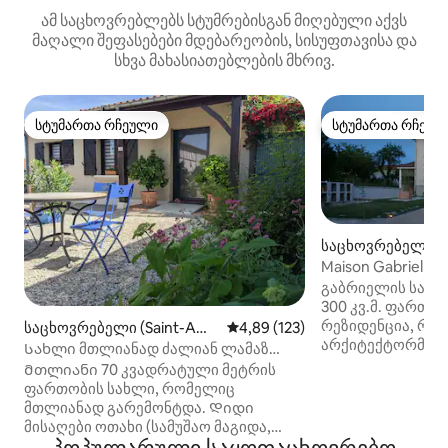
ამ საცხოვრებლებს სტუმრებისგან მიღებული აქვს
მაღალი შეფასებები მდებარეობის, სისუფთავისა და
სხვა მახასიათებლების მხრივ.
სტუმართა რჩეული
სტუმართა რჩეულ
სტუმართა რჩეული
სტუმართა რჩეულ
საცხოვრებელი (
გაბრიელის სახლი
300 კვ.მ. ფართო
რეზიდენცია, რო
საცხოვრებელი (Saint-Ama
საშუალო შეფასებაა 5‑დან 4,8
4,89 (123)
არქიტექტორმა გ
nd-sur-Fion)
Სახლი მთლიანად ძალიან ლამაზ
გეპატიჟებათ პოგ
სოფელში
Მთლიანი 70 კვადრატული მეტრის
მდებარე მშვიდ დ
ფართობის სახლი, რომელიც
ის გთავაზობთ 6 
მთლიანად გარემონტდა. Დიდი
1 სააბაზანოს, 3 ს
მისაღები ოთახი (სამუშაო მაგიდა,
3 ტუალეტს, 1 სა
სავარძლები, დივანი, ვინტაჟური Hi-Fi