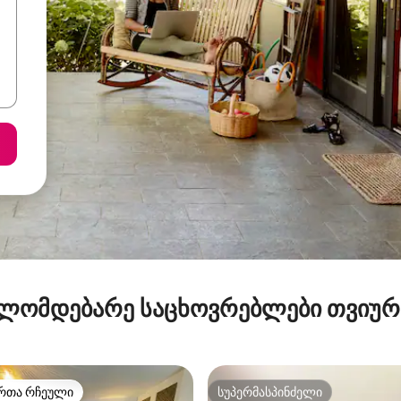
ლომდებარე საცხოვრებლები თვიუ
რთა რჩეული
სუპერმასპინძელი
ა რჩეული მოწინავე ვარიანტი
სუპერმასპინძელი