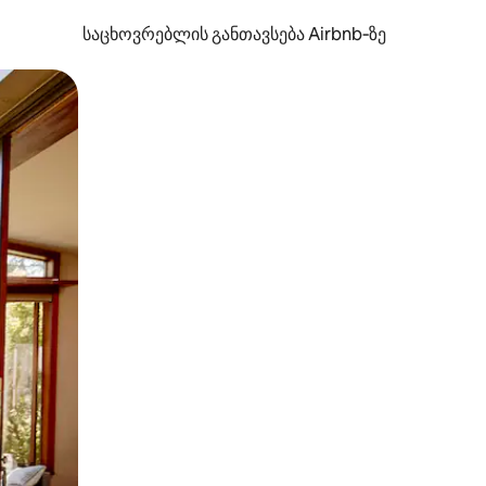
საცხოვრებლის განთავსება Airbnb‑ზე
ან შეხებისა თუ თითის გასმის ჟესტები.