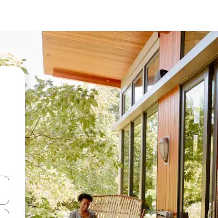
ციისთვის გამოიყენეთ კლავიშები ზემოთ/ქვემოთ მიმართული ისრებით 