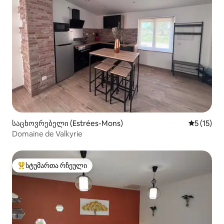
საცხოვრებელი (Estrées-Mons)
საშუალო 
5 (15)
Domaine de Valkyrie
სტუმართა რჩეული
სტუმართა რჩეული მოწინავე ვარიანტი