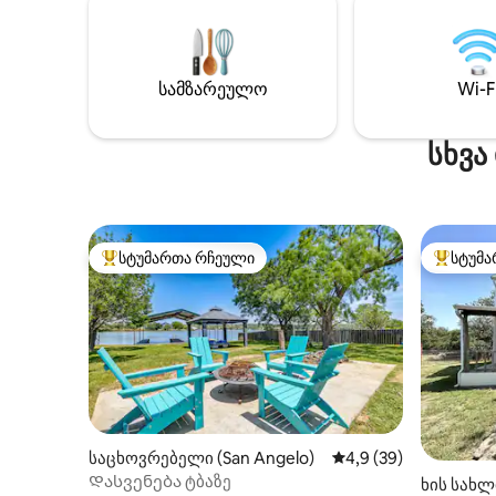
ერთად. Ს
ორადგილიანი
დედოფლი
ლეიბი, 
სამზარეულო
Wi-F
საწოლში
Ეს სახლ
დასასვე
სხვა
სასიამო
ჩვენს პა
ქალაქ ბ
ნელდება!
სტუმართა რჩეული
სტუმა
სტუმართა რჩეული მოწინავე ვარიანტი
სტუმართ
საცხოვრებელი (San Angelo)
საშუალო შეფასებაა 
4,9 (39)
Დასვენება ტბაზე
ხის სახლი