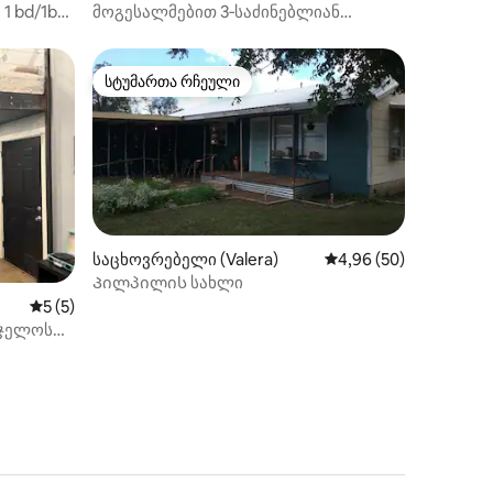
1 bd/1ba
მოგესალმებით 3‑საძინებლიან
მყუდრო ქვის კოტეჯში!
სტუმართა რჩეული
სტუმართა რჩეული
საცხოვრებელი (Valera)
საშუალო შეფასებაა 5
4,96 (50)
ილვა
Პილპილის სახლი
საშუალო შეფასებაა 5‑დან 5, 5 მიმოხილვა
5 (5)
ნჯელოს