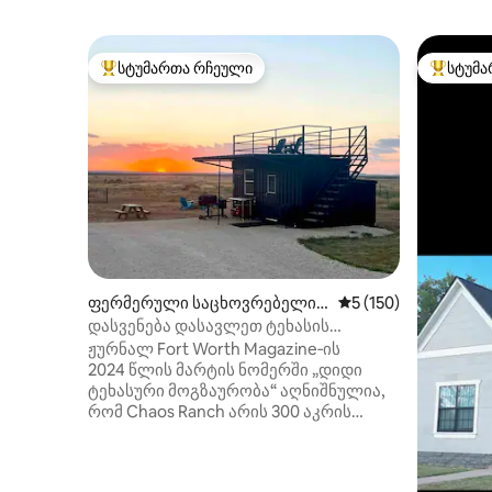
სტუმართა რჩეული
სტუმა
სტუმართა რჩეული მოწინავე ვარიანტი
სტუმართ
ფერმერული საცხოვრებელი
საშუალო შეფასებაა
5 (150)
(Miles)
დასვენება დასავლეთ ტეხასის
რანჩოზე 50 გადარჩენილ ვირებთან +
ჟურნალ Fort Worth Magazine‑ის
ტური
2024 წლის მარტის ნომერში „დიდი
ტეხასური მოგზაურობა“ აღნიშნულია,
რომ Chaos Ranch არის 300 აკრის
ფართობის თავშესაფარი დასავლეთ
ტეხასში, სადაც 50 გადარჩენილი ვირი
ცხოვრობს. *ეს არის