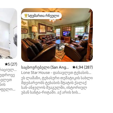
საცხოვრე
სტუმართა რჩეული
სტუმ
არიანტი
სტუმართა რჩეული მოწინავე ვარიანტი
სტუმარ
DD 's Co
NR:Wine
Მოგესალმებათ 50
რანჩო ს
ცხოველე
Sheep Her
Goodfell
სთან ახ
ფუტი ფა
საოჯახო
ჩვენს ო
საშუალო შეფასებაა 5‑დან 5, 27 მიმოხილვა
5 (27)
საცხოვრებელი (San Angel
საშუალო შეფასებაა 5‑
4,94 (287)
სრულად
რაციული
o)
საუზმის
Lone Star House - დასავლეთ ტეხასის
მედროვე
ახალი ია
ჩარმერი
ეს ლამაზი, ტეხასური თემატიკის სახლი
სავლეთ
სასადილო
მდებარეობს ტეხასის შტატის ქალაქ
ნის
და დასა
სან‑ანჯელოს შუაგულში, ისტორიულ
უდფელოუს
პეიზაჟე
უბან სანტა‑რიტაში. აქ არის ხის
ხლობლად.
ირმების
ორიგინალური იატაკი, ანტიკვარული
ნი
ნამუშევ
ავეჯი და პეკანის ზრდასრული ხეები.
იზნით
ახლოსაა ქალაქის ცენტრი, კონჩოს
ავლებლის
სანაპირო, „ვოტერ‑ლილი‑გარდენსი“,