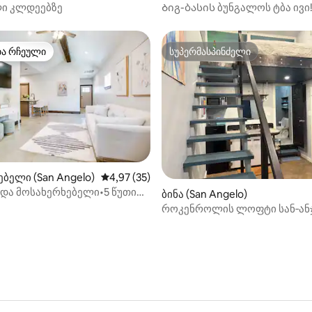
ლი კლდეებზე
Ბიგ-ბასის ბუნგალოს ტბა ივი! 
Barndominium
თა რჩეული
სუპერმასპინძელი
თა რჩეული
სუპერმასპინძელი
ბელი (San Angelo)
საშუალო შეფასებაა 5‑დან 4,97, 35 მიმოხ
4,97 (35)
და მოსახერხებელი•5 წუთი
‑დან 4,93, 30 მიმოხილვა
ბინა (San Angelo)
დე
როკენროლის ლოფტი სან‑ა
ცენტრში