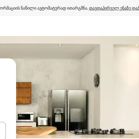
ორმაციის ნაწილი ავტომატურად ითარგმნა. 
თავდაპირველ ენაზე და
ციისთვის გამოიყენეთ კლავიშები ზემოთ/ქვემოთ მიმართული ისრებით 