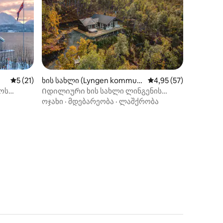
საშუალო შეფასებაა 5‑დან 5, 21 მიმოხილვა
5 (21)
ხის სახლი (Lyngen kommun
საშუალო შეფასებაა 
4,95 (57)
e)
ოს
Იდილიური ხის სახლი ლინგენის
ილვა
ედით!
ალპებში
ოჯახი
·
მდებარეობა
·
ლაშქრობა