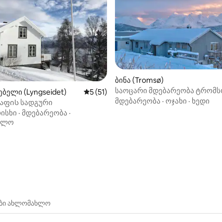
ბინა (Tromsø)
საოცარი მდებარეობა ტრომს
ბელი (Lyngseidet)
საშუალო შეფასებაა 5‑დან 5, 51 მიმოხ
5 (51)
გარეთ, ლინგენის ალპების ხ
მდებარეობა
·
ოჯახი
·
ხედი
ფის სადგური
ისხი
·
მდებარეობა
·
ულო
‑დან 4,98, 88 მიმოხილვა
ები ახლომახლო