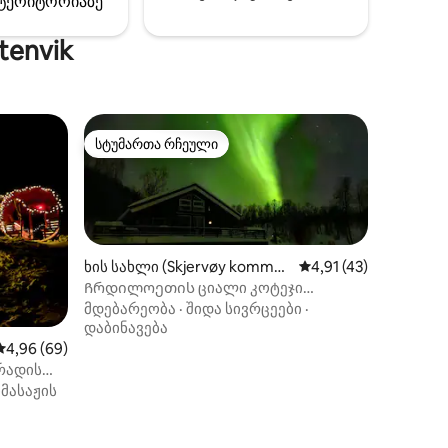
ტერიტორიაზე
სტორსლეტის ცენტრიდან მანქანით 20
წუთის სავალზე. Აქ ნახავთ ორივე
tenvik
მაღაზიას და რესტორნებს.
სტუმართა რჩეული
სტუმართა რჩეული
ხის სახლი (Skjervøy kommu
საშუალო შეფასებაა 
4,91 (43)
ne)
Ჩრდილოეთის ციალი კოტეჯი
ჯაკუზითა და ცალკე პლაჟით
მდებარეობა
·
შიდა სივრცეები
·
დაბინავება
საშუალო შეფასებაა 5‑დან 4,96, 69 მიმოხილვა
4,96 (69)
რადის
თ!
მასაჟის