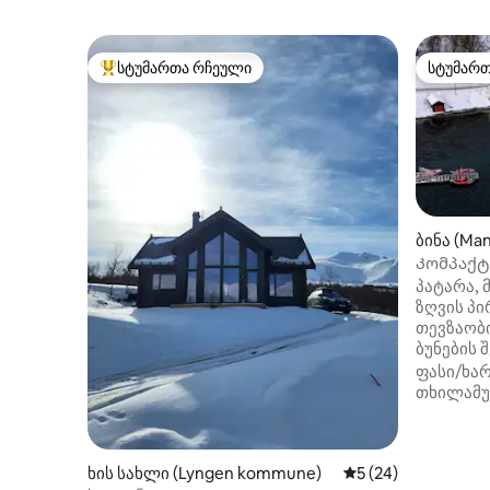
სტუმართა რჩეული
სტუმარ
სტუმართა რჩეული მოწინავე ვარიანტი
სტუმარ
ბინა (Ma
Კომპაქტ
პატარა, 
ზღვის პ
თევზაობ
ბუნების შე
საძინებე
ფასი/ხარ
და მისაღ
თხილამუ
მაღაზიებ
გაჩერებ
ბილიკები 
ხის სახლი (Lyngen kommune)
საშუალო შეფასება
5 (24)
მასპინძ