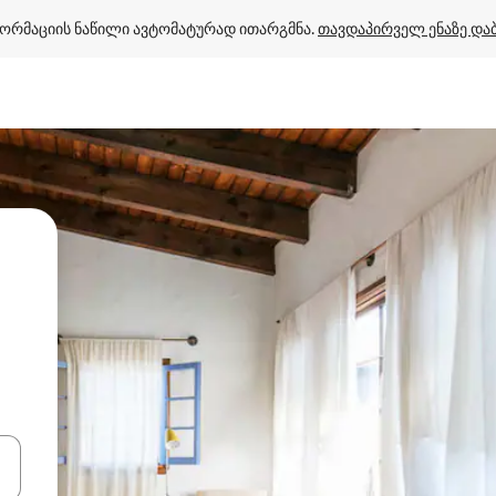
ორმაციის ნაწილი ავტომატურად ითარგმნა. 
თავდაპირველ ენაზე და
ციისთვის გამოიყენეთ კლავიშები ზემოთ/ქვემოთ მიმართული ისრებით 