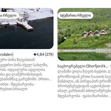
თა რჩეული
სტუმართა რჩეული
თა რჩეული
სტუმართა რჩეული
nndalen)
საშუალო შეფასებაა 5‑დან 4,84, 279 მიმოხ
4,84 (279)
ური ბინა ზღვასთან
მყუდრო ბინა ძველ სახლში,
საცხოვრებელი (Storfjord ko
ირას. იდეალური ადგილია
mmune)
ლამაზი ვილა ზღვის ხედით, 
ისა და ლაშქრობისთვის
და ტამოკს შორის
ტრომსოდან ერთი საათის სა
სანიშნავ გარემოში. Ერთი
მანძილი, ან პირდაპირ ტრომ
ლი, სააბაზანო, სამზარეულო
ისხი
·
მდებარეობა
·
პროსტნესეტიდან ავტობუსით
ები ოთახი. E6‑სთან ახლოს,
რებით სრიალი
ახალ კარსთან! თხილამურებ
თან და ავტობუსის
სრიალი, საფეხმავლო გასეირ
მდებარეობა
·
ფასი/ხარისხი
·
ასთან ლეკვოლში. Სალაშქრო
თევზაობა და ჩრდილოეთის შუ
პირდაპირ კარის მიღმა. ბინა
დაისვენეთ ზღვის, მთებისა დ
ა 5‑დან 5, 24 მიმოხილვა
ლის საცხოვრებელშია და
ჩრდილოეთის შუქების გარემ